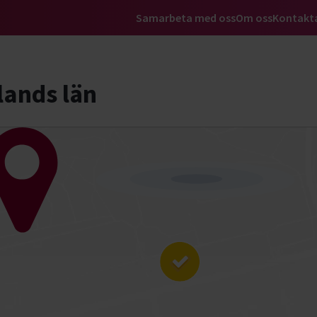
Samarbeta med oss
Om oss
Kontakt
tta intresse
Starta studiecirkel
Sök ku
a
lands län
 län
kan vi mer
ecirklar
Sök plats eller distans