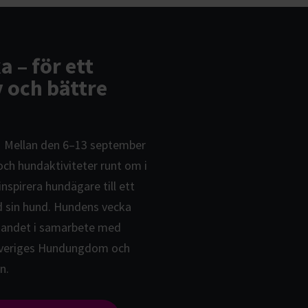
 – för ett
v och bättre
r! Mellan den 6–13 september
och hundaktiviteter runt om i
 inspirera hundägare till ett
d sin hund. Hundens vecka
jandet i samarbete med
Sveriges Hundungdom och
n.