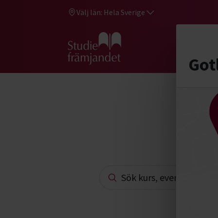
Välj län:
Hela Sverige
Hi
Gå till studiefrämjandets startsid
Got
Gotlands
Tillsammans 
Sök kurs, evenemang studi