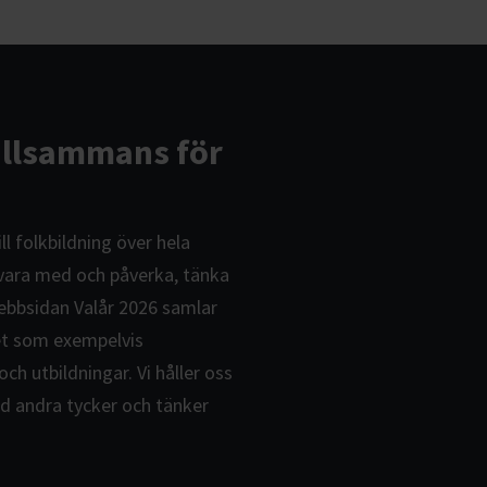
tillsammans för
ll folkbildning över hela
 vara med och påverka, tänka
webbsidan Valår 2026 samlar
ret som exempelvis
h utbildningar. Vi håller oss
 andra tycker och tänker