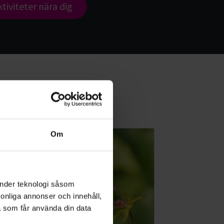
tiviteter nära dig
Om
änder teknologi såsom
rsonliga annonser och innehåll,
a som får använda din data