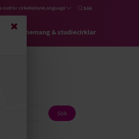
a oss
För cirkelledare
Language
Sök
Stäng
rser, evenemang & studiecirklar
Sök