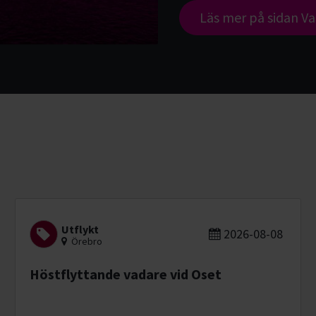
Läs mer på sidan Va
Utflykt
2026-08-08
Örebro
Höstflyttande vadare vid Oset