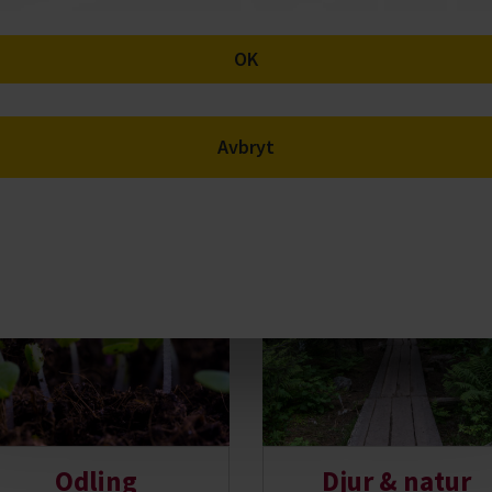
OK
er om?
Avbryt
Odling
Djur & natur