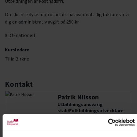
Utbildningen är kostnadsfri.
Om du inte dyker upp utan att ha avanmält dig fakturerar vi
dig en administrativ avgift på 250 kr.
#LOFnationell
Kursledare
Tilia Birkne
Kontakt
Patrik Nilsson
Utbildningsansvarig
stab/Folkbildningsutvecklare
Musik-Kultur
Skicka e-post
070-557 87 55