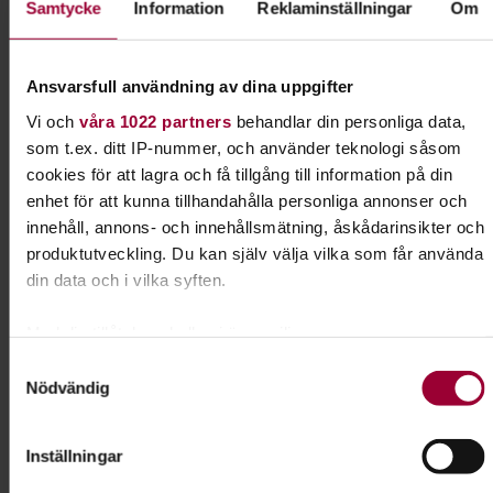
Samtycke
Information
Reklaminställningar
Om
Dela:
Facebook
LinkedIn
E-mail
Ansvarsfull användning av dina uppgifter
Vi och
våra 1022 partners
behandlar din personliga data,
Ledarutbildning
som t.ex. ditt IP-nummer, och använder teknologi såsom
cookies för att lagra och få tillgång till information på din
Att vara ledare inom folkbildningen är att göra
enhet för att kunna tillhandahålla personliga annonser och
skillnad på riktigt. Du skapar möten där
innehåll, annons- och innehållsmätning, åskådarinsikter och
människor får växa, upptäcka nya intressen,
produktutveckling. Du kan själv välja vilka som får använda
utveckla sina kunskaper och känna gemenskap. I
din data och i vilka syften.
Studiefrämjandets ledarutbildningar får du...
Med din tillåtelse skulle vi även vilja:
Läs mer om ämnet
Samla in information om din geografiska plats som
Samtyckesval
Nödvändig
kan ha en noggrannhet på upp till flera meter
Identifiera din enhet genom att aktivt skanna den för
specifika kännetecken (fingeravtryck)
Inställningar
Liknande kurser inom
Ta reda på mer om hur dina personliga uppgifter behandlas