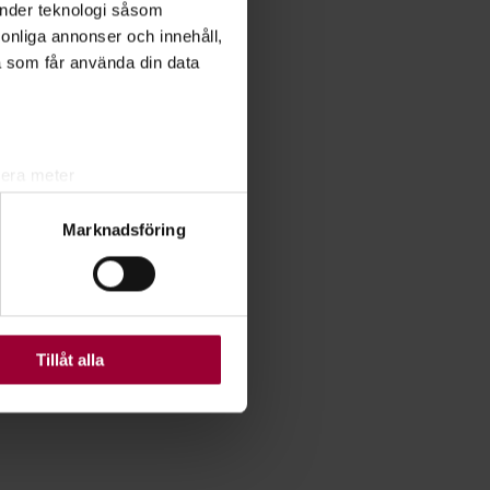
änder teknologi såsom
rsonliga annonser och innehåll,
a som får använda din data
lera meter
ryck)
Marknadsföring
ljsektionen
. Du kan ändra
ats. Vissa kakor är
Tillåt alla