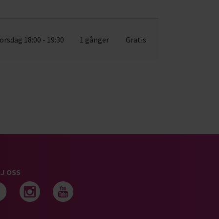
orsdag 18:00 - 19:30
1 gånger
Gratis
J OSS
Följ oss på facebook
Följ oss på instagram
Följ oss på youtub