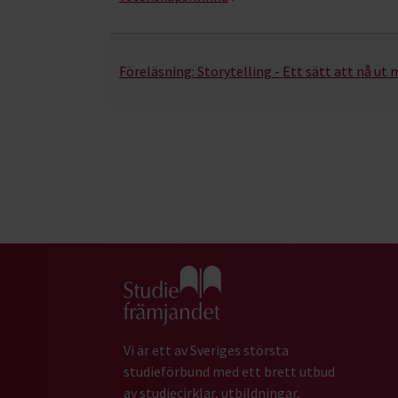
Föreläsning:
Storytelling - Ett sätt att nå ut 
Gå till studiefrämjandets startsida
Vi är ett av Sveriges största
studieförbund med ett brett utbud
av studiecirklar, utbildningar,