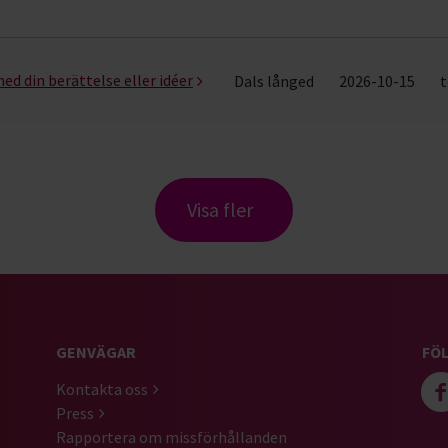
med din berättelse eller idéer
Dals långed
2026-10-15
t
Visa fler
GENVÄGAR
FÖL
Kontakta oss
Press
Rapportera om missförhållanden