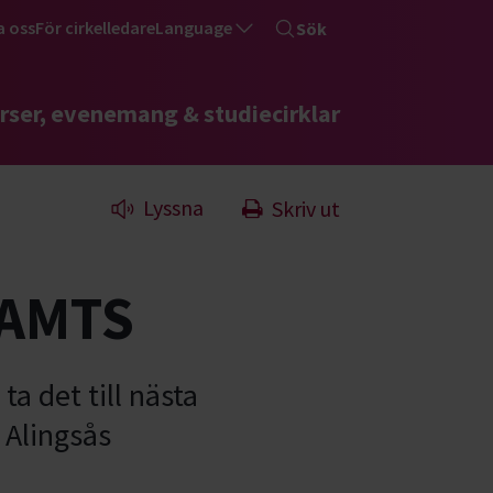
a oss
För cirkelledare
Language
Sök
rser, evenemang & studiecirklar
Lyssna
Skriv ut
 AMTS
ta det till nästa
 Alingsås