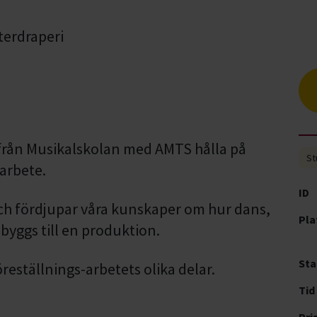
från Musikalskolan med AMTS hålla på
St
arbete.
ID
 och fördjupar våra kunskaper om hur dans,
Pla
byggs till en produktion.
Sta
reställnings-arbetets olika delar.
Tid
Pri