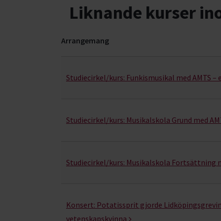
Liknande kurser i
Arrangemang
Teater & scenkonst- kurser, studiecirklar & eve
Studiecirkel/kurs:
Funkismusikal med AMTS – e
Studiecirkel/kurs:
Musikalskola Grund med AM
Studiecirkel/kurs:
Musikalskola Fortsättning
Konsert:
Potatissprit gjorde Lidköpingsgrevin
vetenskapskvinna