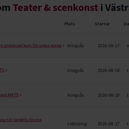
nom
Teater & scenkonst
i Väst
Plats
Startar
Da
nemang (6 rader)
n anpassad kurs för unga vuxna
Alingsås
2026-08-17
m
TS
Alingsås
2026-08-18
t
 med AMTS
Alingsås
2026-08-20
t
na till landets första
Lidköping
2026-08-27
t