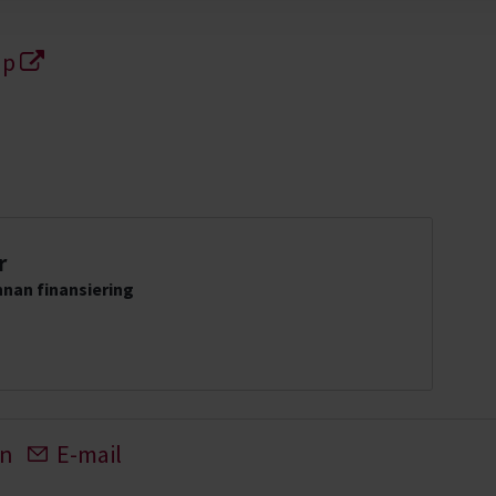
ap
r
nan finansiering
In
E-mail