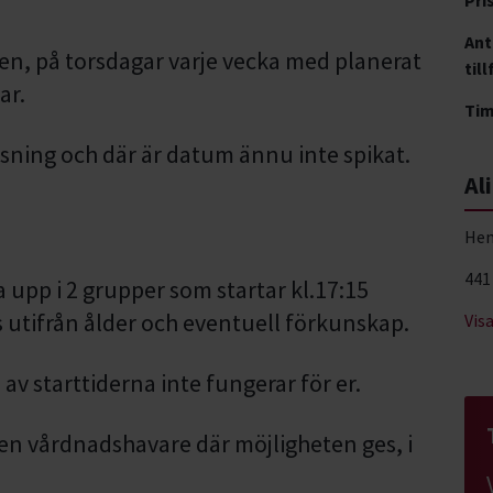
Ant
len, på torsdagar varje vecka med planerat
till
ar.
Ti
visning och där är datum ännu inte spikat.
Al
Hem
441
a upp i 2 grupper som startar kl.17:15
 utifrån ålder och eventuell förkunskap.
Vis
v starttiderna inte fungerar för er.
n vårdnadshavare där möjligheten ges, i