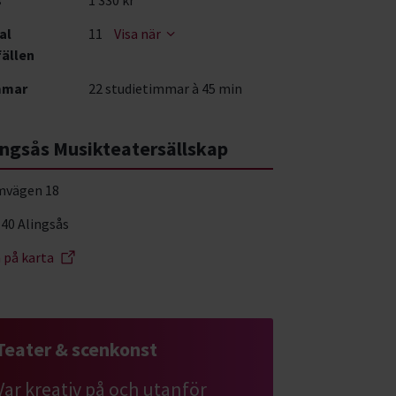
al
11
Visa när
fällen
mmar
22 studietimmar à 45 min
ingsås Musikteatersällskap
vägen 18
 40 Alingsås
a på karta
Teater & scenkonst
Var kreativ på och utanför