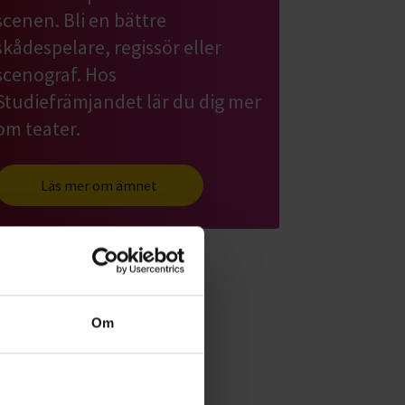
scenen. Bli en bättre
skådespelare, regissör eller
scenograf. Hos
Studiefrämjandet lär du dig mer
om teater.
Läs mer om ämnet
Om