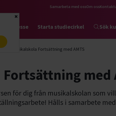
Samarbeta med oss
Om oss
Kontakt
Stäng
tta intresse
Starta studiecirkel
Sök ku
a
nst
Musikalskola Fortsättning med AMTS
a Fortsättning med
sen för dig från musikalskolan som vill 
tällningsarbete! Hålls i samarbete med