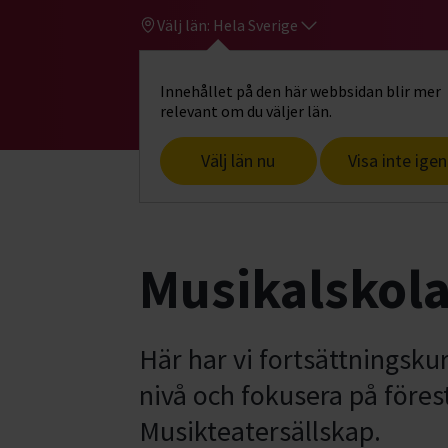
Välj län:
Hela Sverige
Innehållet på den här webbsidan blir mer
Hi
Gå till studiefrämjandets startsid
relevant om du väljer län.
Välj län nu
Visa inte igen
Start
Hitta intresse
Teater & scenko
Musikalskol
Här har vi fortsättningskur
nivå och fokusera på föres
Musikteatersällskap.