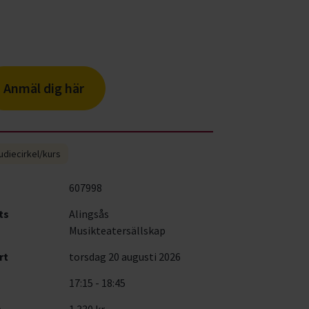
Anmäl dig här
udiecirkel/kurs
607998
ts
Alingsås
Musikteatersällskap
rt
torsdag 20 augusti 2026
17:15 - 18:45
s
1 330 kr