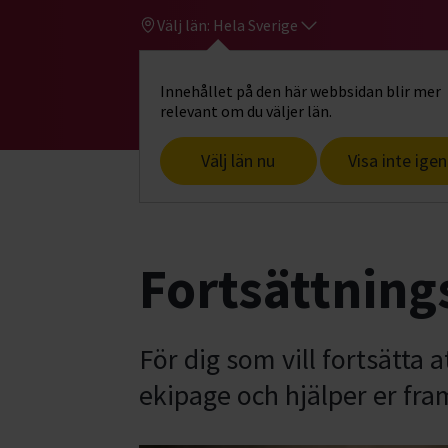
Välj län:
Hela Sverige
Innehållet på den här webbsidan blir mer
Hi
Gå till studiefrämjandets startsid
relevant om du väljer län.
Välj län nu
Visa inte igen
Start
Hitta intresse
Hund & husdjur
Fortsättnings
För dig som vill fortsätta a
ekipage och hjälper er fra