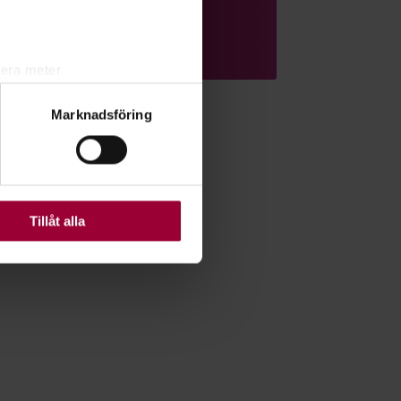
Läs mer om ämnet
lera meter
ryck)
Marknadsföring
ljsektionen
. Du kan ändra
ats. Vissa kakor är
Tillåt alla