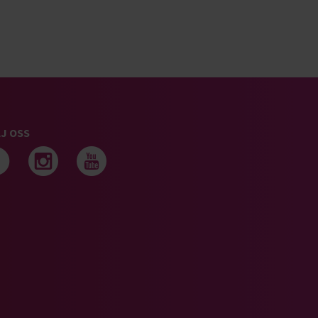
J OSS
Följ oss på facebook
Följ oss på instagram
Följ oss på youtub