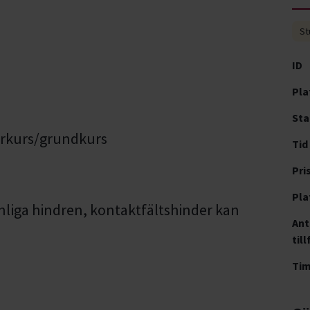
St
ID
Pla
Sta
jarkurs/grundkurs
Tid
Pri
Pla
liga hindren, kontaktfältshinder kan
Ant
till
Ti