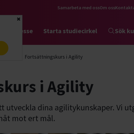
Samarbeta med oss
Om oss
Kontakt
Stäng
tta intresse
Starta studiecirkel
Sök ku
a
Agility
Fortsättningskurs i Agility
kurs i Agility
tt utveckla dina agilitykunskaper. Vi ut
måt mot ert mål.