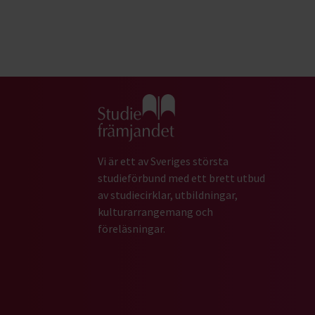
Gå till studiefrämjandets startsida
Vi är ett av Sveriges största
studieförbund med ett brett utbud
av studiecirklar, utbildningar,
kulturarrangemang och
föreläsningar.