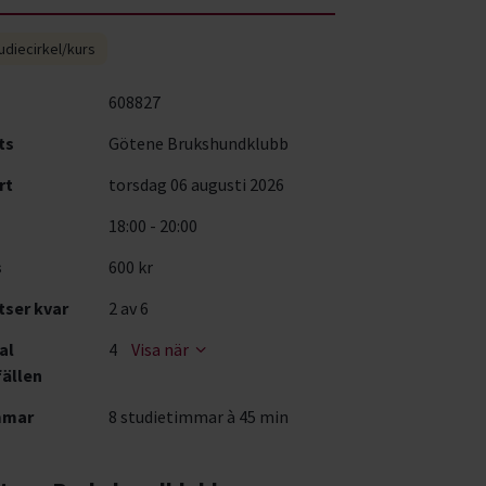
udiecirkel/kurs
608827
ts
Götene Brukshundklubb
rt
torsdag 06 augusti 2026
18:00 - 20:00
s
600 kr
tser kvar
2
av 6
al
4
Visa när
fällen
mmar
8 studietimmar à 45 min