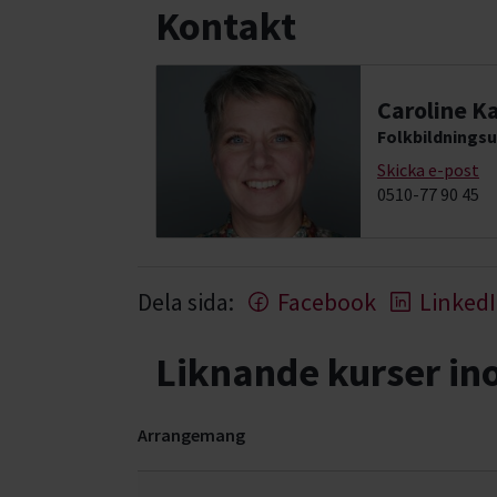
Kontakt
Caroline Ka
Folkbildningsu
Skicka e-post
0510-77 90 45
Dela sida:
Facebook
Linked
Liknande kurser i
Arrangemang
Agility- kurser, studiecirklar & evenemang (8 ra