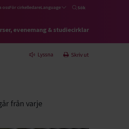
a oss
För cirkelledare
Language
Sök
rser, evenemang & studiecirklar
Lyssna
Skriv ut
går från varje