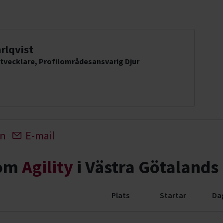
rlqvist
tvecklare, Profilområdesansvarig Djur
In
E-mail
nom
Agility
i Västra Götalands 
Plats
Startar
Da
der)