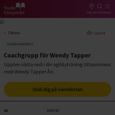
Gå till studiefrämjandets startsida
Välj län
Sök
Meny
Tillbaka
Lyssna
Studiecirkel/kurs
Coachgrupp för Wendy Tapper
Upplev nästa nivå i din agilityträning tillsammans
med Wendy Tapper Ås!
Ställ dig på väntelistan
ID
608742