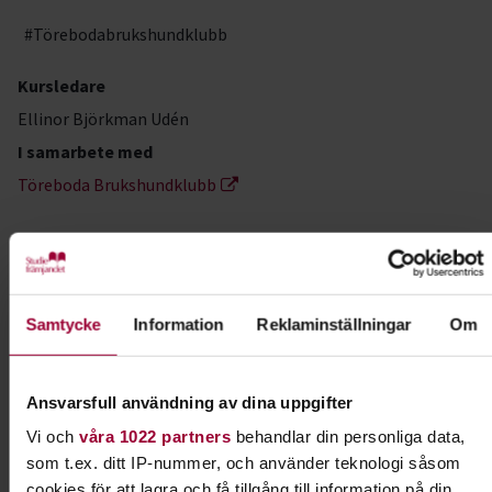
#Törebodabrukshundklubb
Kursledare
Ellinor Björkman Udén
I samarbete med
Töreboda Brukshundklubb
Kontakt
Samtycke
Information
Reklaminställningar
Om
Caroline Karlqvist
Folkbildningsutvecklare,
Profilområdesansvarig Djur
Ansvarsfull användning av dina uppgifter
Skicka e-post
0510-77 90 45
Vi och
våra 1022 partners
behandlar din personliga data,
som t.ex. ditt IP-nummer, och använder teknologi såsom
cookies för att lagra och få tillgång till information på din