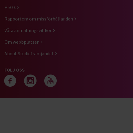
Press
Rapportera om missförhållanden
Våra anmälningsvillkor
Om webbplatsen
About Studiefrämjandet
FÖLJ OSS
Följ oss på facebook
Följ oss på instagra
Följ oss på yout