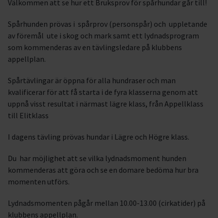
Välkommen att se hur ett Bruksprov för spårhundar går till!
Spårhunden prövas i spårprov (personspår) och uppletande
av föremål ute i skog och mark samt ett lydnadsprogram
som kommenderas av en tävlingsledare på klubbens
appellplan.
Spårtävlingar är öppna för alla hundraser och man
kvalificerar för att få starta i de fyra klasserna genom att
uppnå visst resultat i närmast lägre klass, från Appellklass
till Elitklass
I dagens tävling prövas hundar i Lägre och Högre klass.
Du har möjlighet att se vilka lydnadsmoment hunden
kommenderas att göra och se en domare bedöma hur bra
momenten utförs.
Lydnadsmomenten pågår mellan 10.00-13.00 (cirkatider) på
klubbens appellplan.