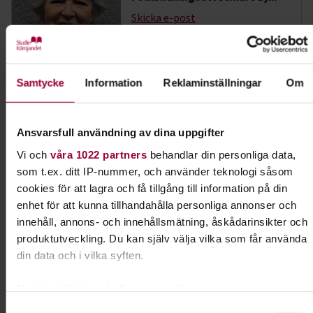
Skicka e-post
072-370 81 67
Samtycke
Information
Reklaminställningar
Om
Dela:
Facebook
LinkedIn
E-mail
Ansvarsfull användning av dina uppgifter
Hund & husdjur
Vi och
våra 1022 partners
behandlar din personliga data,
som t.ex. ditt IP-nummer, och använder teknologi såsom
Har du hund eller planerar du att skaffa en valp?
cookies för att lagra och få tillgång till information på din
Eller kanske en katt eller ett annat husdjur?
enhet för att kunna tillhandahålla personliga annonser och
Grattis! Det finns massor av roliga saker du kan
innehåll, annons- och innehållsmätning, åskådarinsikter och
lära dig tillsammans med andra djurägare.
produktutveckling. Du kan själv välja vilka som får använda
din data och i vilka syften.
Läs mer om ämnet
Med din tillåtelse skulle vi även vilja:
Samla in information om din geografiska plats som
Samtyckesval