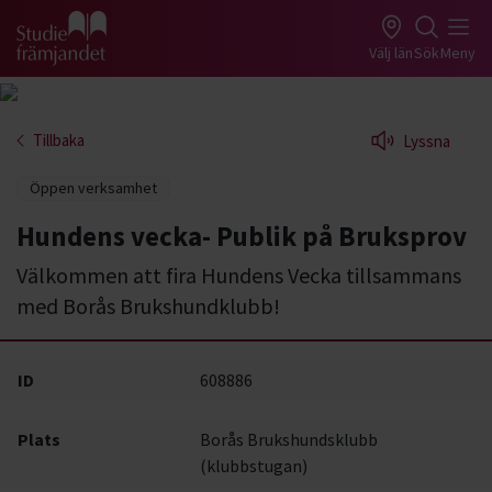
Gå till studiefrämjandets startsida
Välj län
Sök
Meny
Tillbaka
Lyssna
Öppen verksamhet
Hundens vecka- Publik på Bruksprov
Välkommen att fira Hundens Vecka tillsammans
med Borås Brukshundklubb!
ID
608886
Plats
Borås Brukshundsklubb
(klubbstugan)