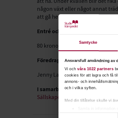
att ha. Under kvällen blir det fik
någon växt eller något annat trädg
att gå hem med någon annan väx
Entré och fika
Samtycke
80 kronor
Föredragshållare
Ansvarsfull användning av d
Vi och
våra 1022 partners
be
Jenny Larsdotter Nilsson
cookies för att lagra och få t
annons- och innehållsmätning
I samarbete med
och i vilka syften.
Sällskapet Trädgårdsamatörerna
Med din tillåtelse skulle vi äve
Samla in information 
Samtyckesval
Identifiera din enhet 