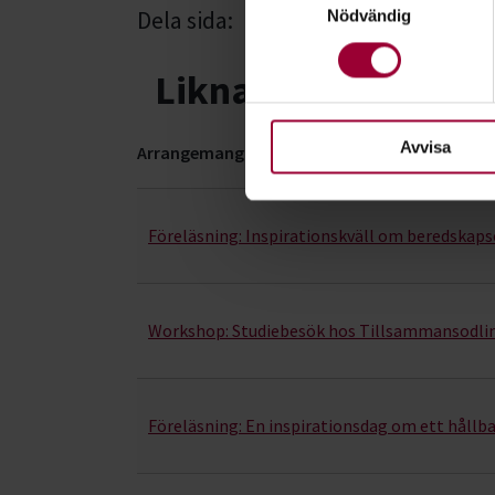
Dela sida:
Facebook
Linked
Nödvändig
Ta reda på mer om hur dina pe
eller dra tillbaka ditt samtyc
Liknande kurser i
För att du ska få en så bra 
nödvändiga för att webbplats
Avvisa
Arrangemang
Odling- kurser, studiecirklar & evenemang (8 ra
Föreläsning:
Inspirationskväll om beredskaps
Workshop:
Studiebesök hos Tillsammansodlin
Föreläsning:
En inspirationsdag om ett hållbar