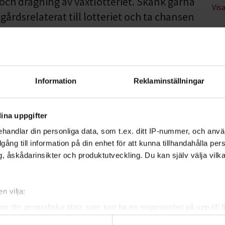
a och dragning av växtlotteriet. Skänk gärna
Vis
årdsrelaterat till lotteriet och ta chansen
t.
Information
Reklaminställningar
ina uppgifter
handlar din personliga data, som t.ex. ditt IP-nummer, och anv
illgång till information på din enhet för att kunna tillhandahålla pe
, åskådarinsikter och produktutveckling. Du kan själv välja vilk
 Skaraborg
n vilja:
om din geografiska plats som kan ha en noggrannhet på upp till f
genom att aktivt skanna den för specifika kännetecken (fingeravt