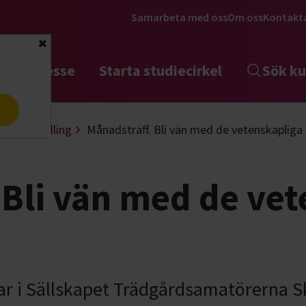
Samarbeta med oss
Om oss
Kontakt
Stäng
tta intresse
Starta studiecirkel
Sök ku
a
dgård
Odling
Månadsträff. Bli vän med de vetenskaplig
 Bli vän med de ve
r i Sällskapet Trädgårdsamatörerna S