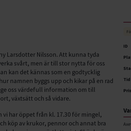
Fö
ID
y Larsdotter Nilsson. Att kunna tyda
Pla
ka svårt, men är till stor nytta för oss
Sta
rjan kan det kännas som en godtycklig
Tid
 hur namnen byggs upp och kikar på en rad
e oss värdefull information om till
Pri
t, växtsätt och så vidare.
Va
vi har öppet från kl. 17.30 för mingel,
 och köp av krukor, pennor och annat bra
Axe