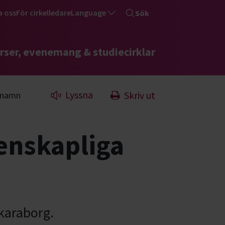
a oss
För cirkelledare
Language
Sök
rser, evenemang & studiecirklar
Lyssna
Skriv ut
a namn
tenskapliga
karaborg.