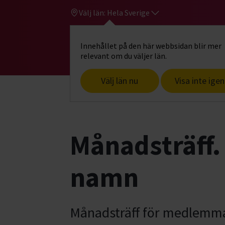
Välj län:
Hela Sverige
Innehållet på den här webbsidan blir mer
Hi
Gå till studiefrämjandets startsid
relevant om du väljer län.
Välj län nu
Visa inte igen
Start
Hitta intresse
Mat, hem & trä
Månadsträff.
namn
Månadsträff för medlemma