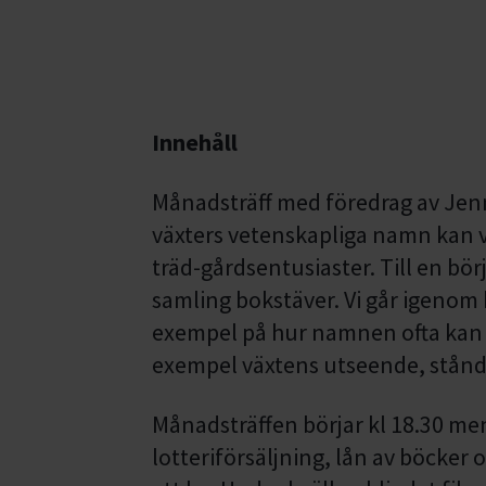
Innehåll
Månadsträff med föredrag av Jenn
växters vetenskapliga namn kan ver
träd-gårdsentusiaster. Till en bö
samling bokstäver. Vi går igenom
exempel på hur namnen ofta kan g
exempel växtens utseende, ståndor
Månadsträffen börjar kl 18.30 men 
lotteriförsäljning, lån av böcker