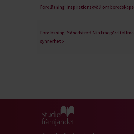
Föreläsning:
Inspirationskväll om beredskaps
Föreläsning:
Månadsträff. Min trädgård i allm
synnerhet
Gå till studiefrämjandets startsida