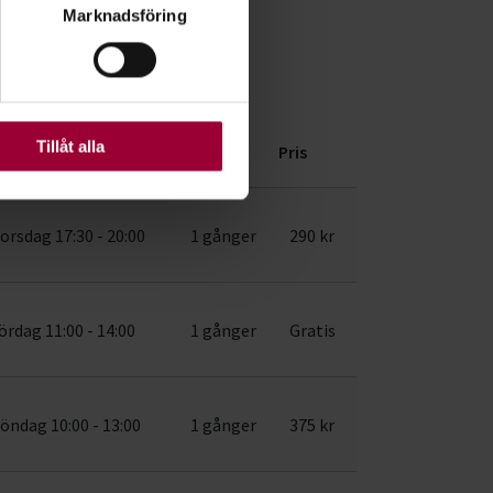
Marknadsföring
ljsektionen
. Du kan ändra
 län
ats. Vissa kakor är
Tillåt alla
g/tid
Antal
Pris
orsdag 17:30 - 20:00
1 gånger
290 kr
ördag 11:00 - 14:00
1 gånger
Gratis
öndag 10:00 - 13:00
1 gånger
375 kr