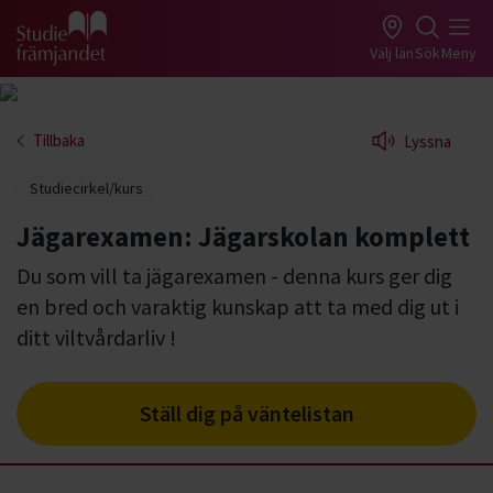
Gå till studiefrämjandets startsida
Välj län
Sök
Meny
Tillbaka
Lyssna
Studiecirkel/kurs
Jägarexamen: Jägarskolan komplett
Du som vill ta jägarexamen - denna kurs ger dig
en bred och varaktig kunskap att ta med dig ut i
ditt viltvårdarliv !
Ställ dig på väntelistan