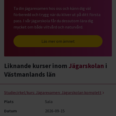
Ta din jägarexamen hos oss och känn dig väl
förberedd och trygg när du kliver ut på ditt första
pass. I vår jägarskola får du dessutom lära dig
mycket om både viltvård och naturvård.
Läs mer om ämnet
Liknande kurser inom
Jägarskolan
i
Västmanlands län
Jägarskolan- kurser, studiecirklar & evenemang (8 rader)
Studiecirkel/kurs:
Jägarexamen: Jägarskolan komplett
Plats
Sala
Datum
2026-09-15