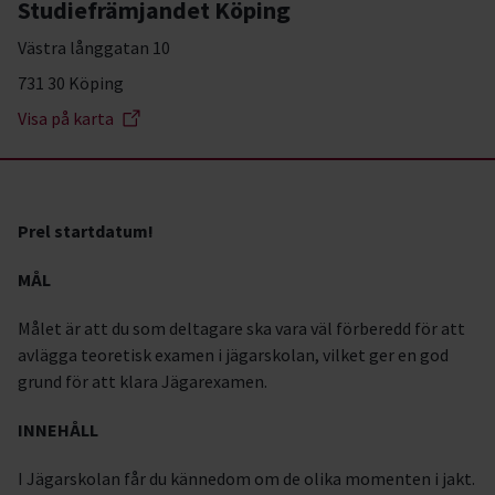
Studiefrämjandet Köping
Västra långgatan 10
731 30 Köping
Visa på karta
Prel startdatum!
MÅL
Målet är att du som deltagare ska vara väl förberedd för att
avlägga teoretisk examen i jägarskolan, vilket ger en god
grund för att klara Jägarexamen.
INNEHÅLL
I Jägarskolan får du kännedom om de olika momenten i jakt.