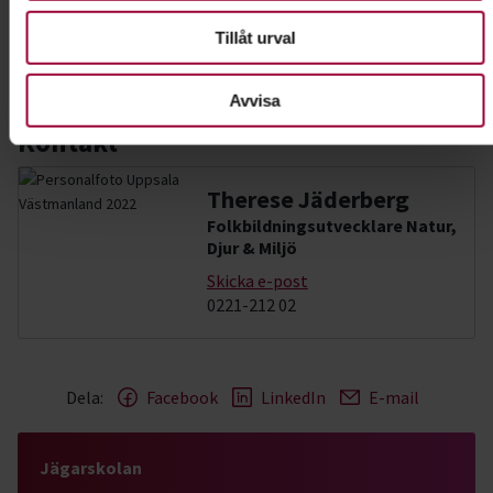
I samarbete med
Tillåt urval
Jägareförbundet Västmanland
Avvisa
Kontakt
Therese Jäderberg
Folkbildningsutvecklare Natur,
Djur & Miljö
Skicka e-post
0221-212 02
Dela:
Facebook
LinkedIn
E-mail
Jägarskolan