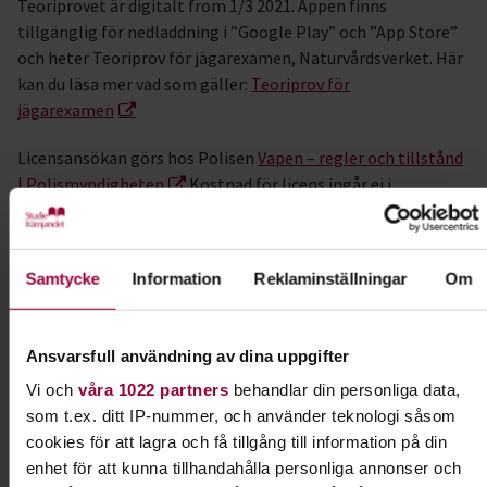
Teoriprovet är digitalt from 1/3 2021. Appen finns
tillgänglig för nedladdning i ”Google Play” och ”App Store”
och heter Teoriprov för jägarexamen, Naturvårdsverket. Här
kan du läsa mer vad som gäller:
Teoriprov för
jägarexamen
Licensansökan görs hos Polisen
Vapen – regler och tillstånd
| Polismyndigheten
Kostnad för licens ingår ej i
kursavgiften.
LEDARE
Samtycke
Information
Reklaminställningar
Om
Vi använder erfarna jägare och pedagoger som kursledare i
Jägarskolan. De har mångårig erfarenhet att lotsa elever till
Ansvarsfull användning av dina uppgifter
jägarexamen.
Vi och
våra 1022 partners
behandlar din personliga data,
KOSTNADER
som t.ex. ditt IP-nummer, och använder teknologi såsom
cookies för att lagra och få tillgång till information på din
I kursavgiften ingår kostnaden för de ledarledda teoretiska
enhet för att kunna tillhandahålla personliga annonser och
och praktiska delarna av Jägarskolan. Studiefrämjandets