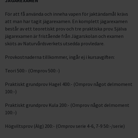
JÄGAREXAMEN
För att få använda och inneha vapen för jaktändamål krävs
att man har tagit jägarexamen. En komplett jägarexamen
består av ett teoretiskt prov och tre praktiska prov. Själva
jägarexamen är fristående från Jägarskolan och examen
sköts av Naturvårdsverkets utsedda provledare.
Provkostnaderna tillkommer, ingår ej i kursavgiften:
Teori 500:- (Omprov 500:-)
Praktiskt grundprov Hagel 400:- (Omprov något delmoment
100:-)
Praktiskt grundprov Kula 200:- (Omprov något delmoment
100:-)
Högviltsprov (Älg) 200:- (Omprov serie 4-6, 7-9 50:-/serie)