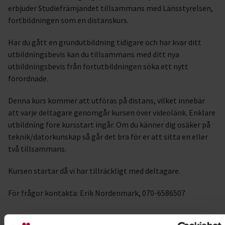
erbjuder Studiefrämjandet tillsammans med Länsstyrelsen,
fortbildningen som en distanskurs.
Har du gått en grundutbildning tidigare och har kvar ditt
utbildningsbevis kan du tillsammans med ditt nya
utbildningsbevis från fortutbildningen söka ett nytt
förordnade.
Denna kurs kommer att utföras på distans, vilket innebär
att varje deltagare genomgår kursen över videolänk. Enklare
utbildning före kursstart ingår. Om du känner dig osäker på
teknik/datorkunskap så går det bra för er att sitta en eller
två tillsammans.
Kursen startar då vi har tillräckligt med deltagare.
För frågor kontakta: Erik Nordenmark, 070-6586507