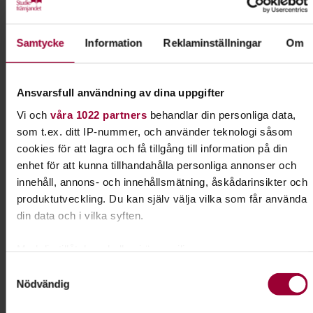
Välkommen!
Samtycke
Information
Reklaminställningar
Om
Kursledare
Ansvarsfull användning av dina uppgifter
Greger Jonsson
Vi och
våra 1022 partners
behandlar din personliga data,
som t.ex. ditt IP-nummer, och använder teknologi såsom
cookies för att lagra och få tillgång till information på din
Kontakt
enhet för att kunna tillhandahålla personliga annonser och
innehåll, annons- och innehållsmätning, åskådarinsikter och
Erik Nordenmark
produktutveckling. Du kan själv välja vilka som får använda
Verksamhetsutvecklare Jakt &
din data och i vilka syften.
fiske
Skicka e-post
Med din tillåtelse skulle vi även vilja:
070-882 79 61
Visa mer
Samla in information om din geografiska plats som
Samtyckesval
Nödvändig
kan ha en noggrannhet på upp till flera meter
Identifiera din enhet genom att aktivt skanna den för