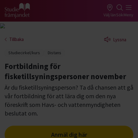
Gå till studiefrämjandets startsida
Välj län
Sök
Meny
Tillbaka
Lyssna
Studiecirkel/kurs
Distans
Fortbildning för
fisketillsyningspersoner november
Är du fisketillsyningsperson? Ta då chansen att gå
vår fortbildning för att lära dig om den nya
föreskrift som Havs- och vattenmyndigheten
beslutat om.
Anmäl dig här