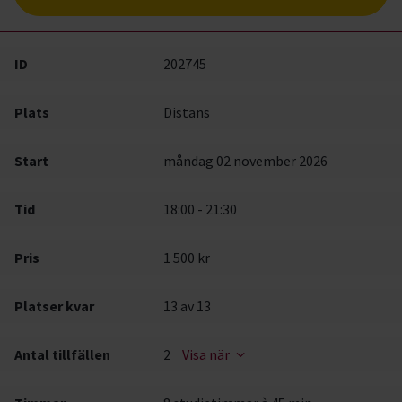
ID
202745
Plats
Distans
Start
måndag 02 november 2026
Tid
18:00 - 21:30
Pris
1 500 kr
Platser kvar
13
av 13
Antal tillfällen
2
Visa när