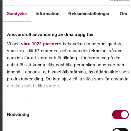
nyfikna på att börja med agility och er som hållit på lite
längre.
Samtycke
Information
Reklaminställningar
Om
Till lunch bjuder Umeå hundungdom på mat.
Ansvarsfull användning av dina uppgifter
Ledare: Mia Thorén och Moa Sehlstedt
Vi och
våra 1022 partners
behandlar din personliga data,
Välkomna på en härlig lägerdag!
som t.ex. ditt IP-nummer, och använder teknologi såsom
cookies för att lagra och få tillgång till information på din
Kursledare
enhet för att kunna tillhandahålla personliga annonser och
Mia Thorén
innehåll, annons- och innehållsmätning, åskådarinsikter och
produktutveckling. Du kan själv välja vilka som får använda
I samarbete med
din data och i vilka syften.
Umeå Brukshundklubb
Umeå Hundungdom
Med din tillåtelse skulle vi även vilja:
Samla in information om din geografiska plats som
Samtyckesval
Nödvändig
kan ha en noggrannhet på upp till flera meter
Kontakt
Identifiera din enhet genom att aktivt skanna den för
specifika kännetecken (fingeravtryck)