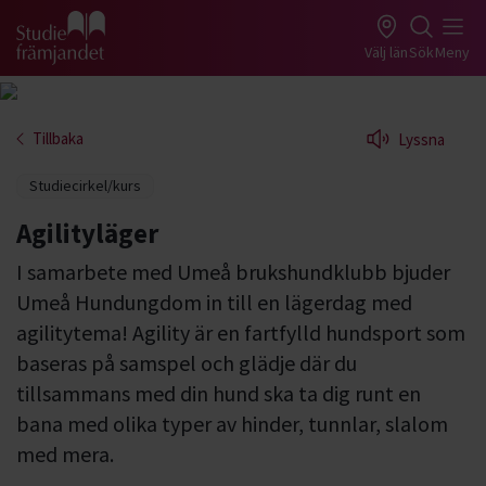
Gå till studiefrämjandets startsida
Välj län
Sök
Meny
Tillbaka
Lyssna
Studiecirkel/kurs
Agilityläger
I samarbete med Umeå brukshundklubb bjuder
Umeå Hundungdom in till en lägerdag med
agilitytema! Agility är en fartfylld hundsport som
baseras på samspel och glädje där du
tillsammans med din hund ska ta dig runt en
bana med olika typer av hinder, tunnlar, slalom
med mera.