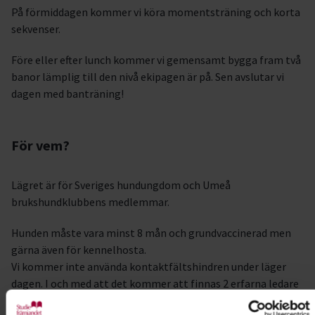
På förmiddagen kommer vi köra momentsträning och korta
sekvenser.
Före eller efter lunch kommer vi gemensamt bygga fram två
banor lämplig till den nivå ekipagen är på. Sen avslutar vi
dagen med banträning!
För vem?
Lägret är för Sveriges hundungdom och Umeå
brukshundklubbens medlemmar.
Hunden måste vara minst 8 mån och grundvaccinerad men
gärna även för kennelhosta.
Vi kommer inte använda kontaktfältshindren under läger
dagen. I och med att det kommer att finnas 2 erfarna ledare
på plats så kan vi erbjuda en bredd för både dem som är