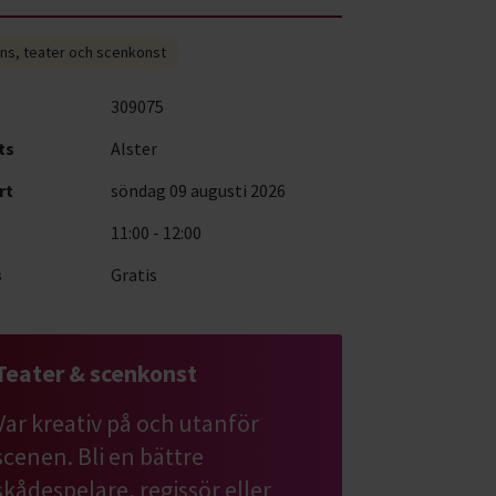
ns, teater och scenkonst
309075
ts
Alster
rt
söndag 09 augusti 2026
11:00 - 12:00
s
Gratis
Teater & scenkonst
Var kreativ på och utanför
scenen. Bli en bättre
skådespelare, regissör eller