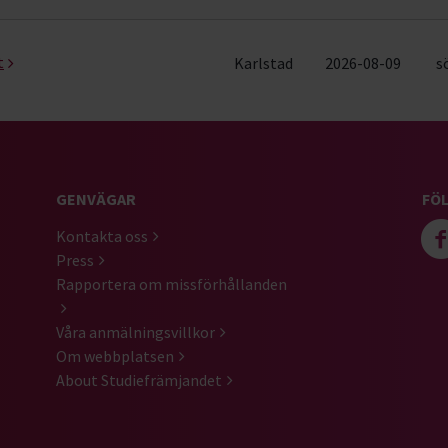
t
Karlstad
2026-08-09
s
GENVÄGAR
FÖL
Kontakta oss
Press
Rapportera om missförhållanden
Våra anmälningsvillkor
Om webbplatsen
About Studiefrämjandet