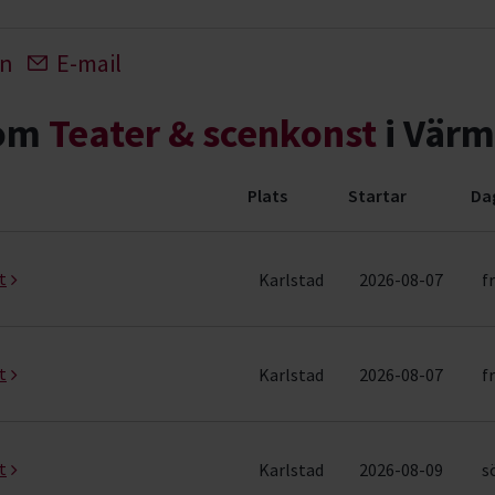
In
E-mail
nom
Teater & scenkonst
i Värm
Plats
Startar
Da
nemang (4 rader)
t
Karlstad
2026-08-07
f
t
Karlstad
2026-08-07
f
t
Karlstad
2026-08-09
s