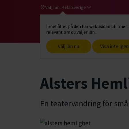
Välj län:
Hela Sverige
Innehållet på den här webbsidan blir mer
Hi
Gå till studiefrämjandets startsid
relevant om du väljer län.
Välj län nu
Visa inte igen
Start
Hitta intresse
Teater & scenko
Alsters Heml
En teatervandring för små