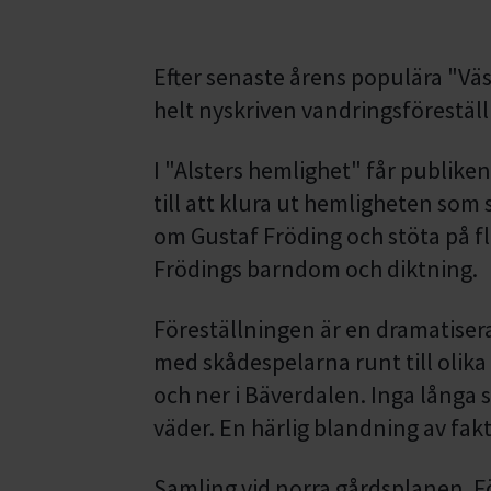
Efter senaste årens populära "Väs
helt nyskriven vandringsföreställ
I "Alsters hemlighet" får publiken
till att klura ut hemligheten som s
om Gustaf Fröding och stöta på fle
Frödings barndom och diktning.
Föreställningen är en dramatise
med skådespelarna runt till olik
och ner i Bäverdalen. Inga långa 
väder. En härlig blandning av fakt
Samling vid norra gårdsplanen. Fö