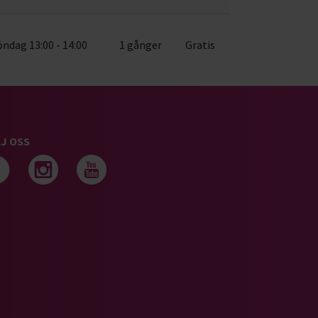
öndag 13:00 - 14:00
1 gånger
Gratis
J OSS
Följ oss på facebook
Följ oss på instagram
Följ oss på youtub