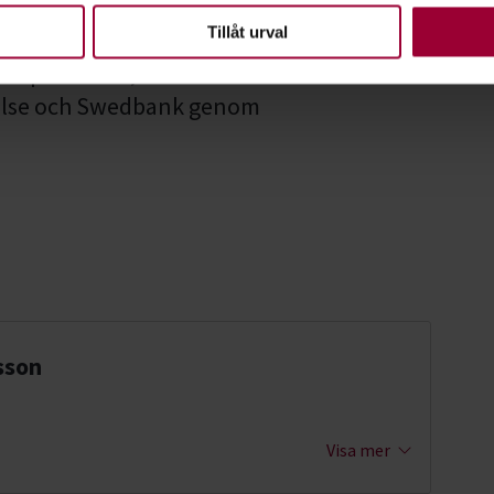
en ska fungera. Andra är valbara.
Tillåt urval
apsteatern, med stöd ifrån Karlstads
telse och Swedbank genom
sson
Visa mer