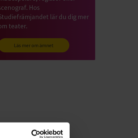
scenograf. Hos
Studiefrämjandet lär du dig mer
om teater.
Läs mer om ämnet