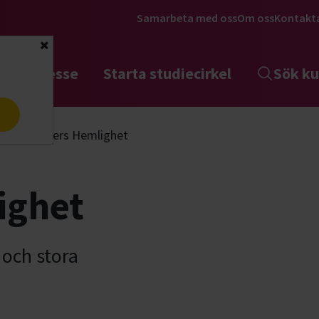
Samarbeta med oss
Om oss
Kontakt
Stäng
tta intresse
Starta studiecirkel
Sök ku
a
nst
Alsters Hemlighet
ighet
 och stora