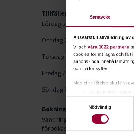
Tillfällen:
Samtycke
Lördag 27 juni 11.00 och 13.00.
Ansvarsfull användning av d
Onsdag 22 juli 11.00 och 13.00.
Vi och
våra 1022 partners
be
cookies för att lagra och få t
Torsdag 23 juli 11.00 och 13.00.
annons- och innehållsmätning
och i vilka syften.
Fredag 7 augusti 11.00 och 13.00.
Med din tillåtelse skulle vi äve
Söndag 9 augusti 11.00 och 13.00
Samla in information 
Samtyckesval
Identifiera din enhet 
Nödvändig
Bokning:
Ta reda på mer om hur dina pe
eller dra tillbaka ditt samtyc
Vandringen är gratis men behöve
förbokas via
alstersherrgard@kar
För att du ska få en så bra 