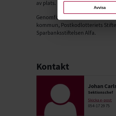
av plats.
nödvändiga för att webbplats
Avvisa
Genomförs i samarbete med Kunsk
kommun, Postkodlotteriets Stif
Sparbanksstiftelsen Alfa.
Kontakt
Johan Carl
Sektionschef
Skicka e-post
054-17 29 75