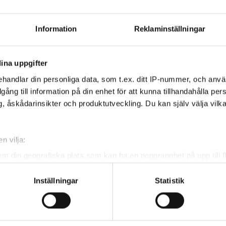
Information
Reklaminställningar
ina uppgifter
handlar din personliga data, som t.ex. ditt IP-nummer, och anv
illgång till information på din enhet för att kunna tillhandahålla pe
, åskådarinsikter och produktutveckling. Du kan själv välja vilk
n vilja:
.
om din geografiska plats som kan ha en noggrannhet på upp till f
genom att aktivt skanna den för specifika kännetecken (fingeravt
Inställningar
Statistik
rsonliga uppgifter behandlas och ställ in dina preferenser i
deta
ke när som helst från cookie-förklaringen.
r
lstad.se
eller 054-540 23 50. Drop-in i mån
upplevelse som möjligt använder vi kakor (cookies) på vår webbpl