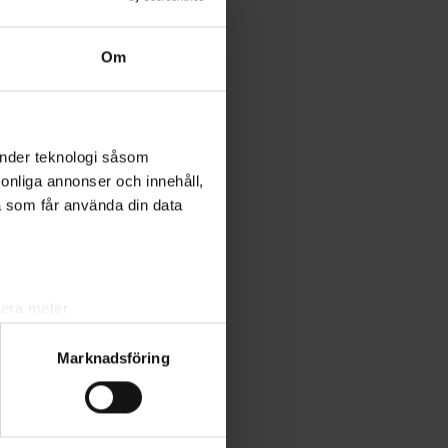
Om
änder teknologi såsom
rsonliga annonser och innehåll,
a som får använda din data
lera meter
ryck)
Marknadsföring
ljsektionen
. Du kan ändra
ats. Vissa kakor är