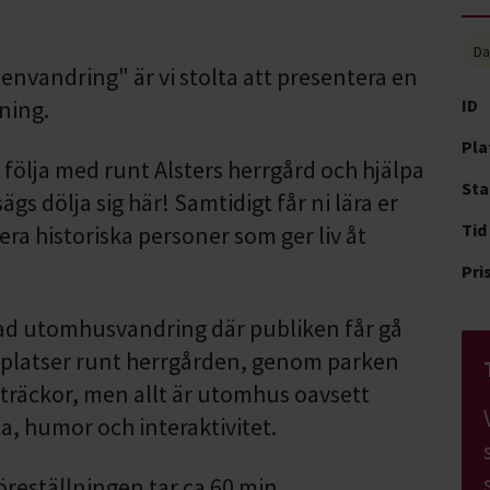
Da
envandring" är vi stolta att presentera en
ning.
ID
Pla
 följa med runt Alsters herrgård och hjälpa
Sta
ägs dölja sig här! Samtidigt får ni lära er
Tid
ra historiska personer som ger liv åt
Pri
rad utomhusvandring där publiken får gå
a platser runt herrgården, genom parken
sträckor, men allt är utomhus oavsett
a, humor och interaktivitet.
reställningen tar ca 60 min.