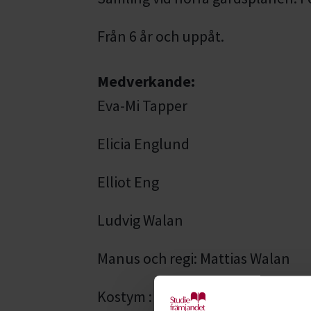
Från 6 år och uppåt.
Medverkande:
Eva-Mi Tapper
Elicia Englund
Elliot Eng
Ludvig Walan
Manus och regi: Mattias Walan
Kostym : Maritha Söderholm