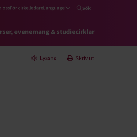
a oss
För cirkelledare
Language
Sök
rser, evenemang & studiecirklar
Lyssna
Skriv ut