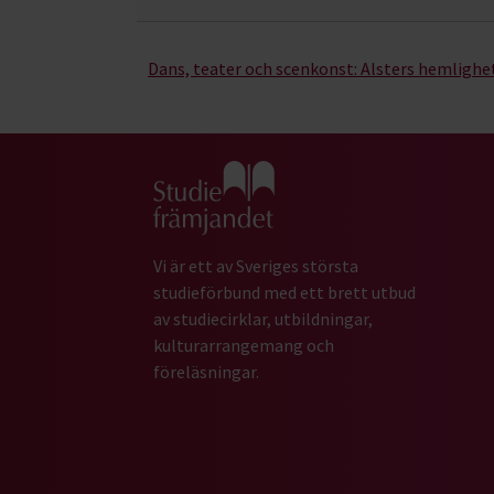
Dans, teater och scenkonst:
Alsters hemlighe
Gå till studiefrämjandets startsida
Vi är ett av Sveriges största
studieförbund med ett brett utbud
av studiecirklar, utbildningar,
kulturarrangemang och
föreläsningar.