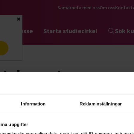
Samarbeta med oss
Om oss
Kontakt
Stäng
tta intresse
Starta studiecirkel
Sök ku
a
etsbrevet
Information
Reklaminställningar
sbrev eller anmäla dig till
ina uppgifter
handlar din personliga data, som t.ex. ditt IP-nummer, och anv