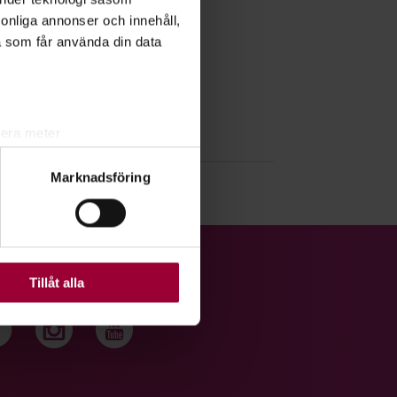
rsonliga annonser och innehåll,
a som får använda din data
lera meter
ryck)
Marknadsföring
ljsektionen
. Du kan ändra
ats. Vissa kakor är
Tillåt alla
J OSS
Följ oss på facebook
Följ oss på instagram
Följ oss på youtub