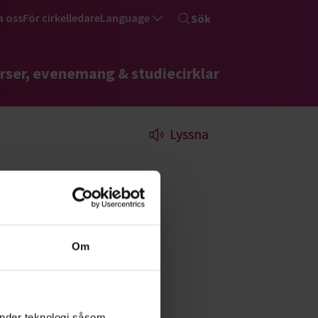
a oss
För cirkelledare
Language
Sök
rser, evenemang & studiecirklar
Lyssna
Om
änder teknologi såsom