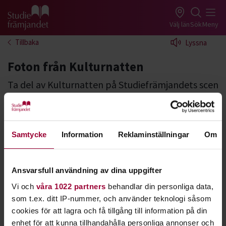
Gå till studiefrämjandets startsida
Välj län
Sök
Meny
Tillbaka
Lyssna
Foton från Kulturnatten
Ta del av Kulturnatten på Studiefrämjandets scen
vid Walmstedtska gården. Foton av Lars Emerius.
1/3
2/3
3/3
Samtycke
Information
Reklaminställningar
Om
Bilder från våra kulturnattsscener i urval.
Foto:
Lars Emerius
På länken nedan ser du alla foton från vår scen i Waldemar
Langlets park vid Kulturkvarteret Walmstedtska. Här
Ansvarsfull användning av dina uppgifter
blandades livemusik som blues, funk och americana med
litteratur, poesi, konst och teater.
Vi och
våra 1022 partners
behandlar din personliga data,
som t.ex. ditt IP-nummer, och använder teknologi såsom
Programmet genomfördes av Studiefrämjandet i samarbete
cookies för att lagra och få tillgång till information på din
med Kulturkvarteret Walmstedtska. Fotograf Lars Emerius.
enhet för att kunna tillhandahålla personliga annonser och