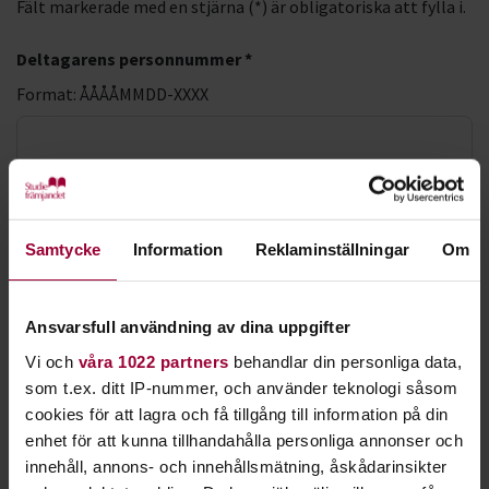
Fält markerade med en stjärna (*) är obligatoriska att fylla i.
Deltagarens personnummer *
Format: ÅÅÅÅMMDD-XXXX
LMA-nummer
Förnamn *
Samtycke
Information
Reklaminställningar
Om
Ansvarsfull användning av dina uppgifter
Efternamn *
Vi och
våra 1022 partners
behandlar din personliga data,
som t.ex. ditt IP-nummer, och använder teknologi såsom
cookies för att lagra och få tillgång till information på din
enhet för att kunna tillhandahålla personliga annonser och
E-postadress *
innehåll, annons- och innehållsmätning, åskådarinsikter