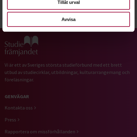
Tillåt urval
4
. Betalningsinformation
Avvisa
Gå till studiefrämjandets startsida
Vi är ett av Sveriges största studieförbund med ett brett
utbud av studiecirklar, utbildningar, kulturarrangemang och
föreläsningar.
GENVÄGAR
Kontakta oss
Press
Rapportera om missförhållanden