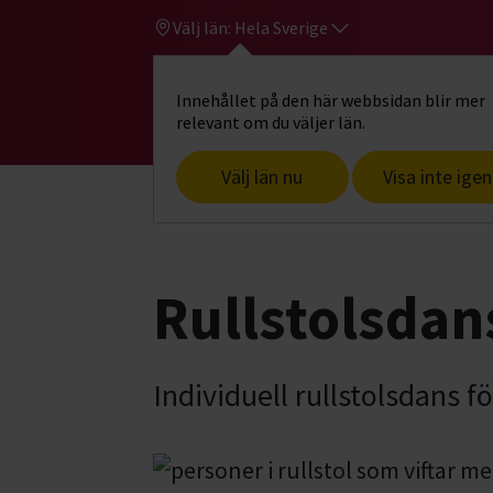
Välj län:
Hela Sverige
Innehållet på den här webbsidan blir mer
Hi
Gå till studiefrämjandets startsid
relevant om du väljer län.
Välj län nu
Visa inte igen
Start
Hitta intresse
Dans & rörelse
Rullstolsdan
Individuell rullstolsdans f