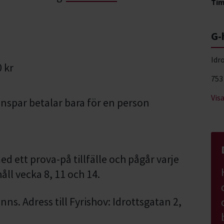
Ti
G-
Idr
0 kr
753
Vis
nspar betalar bara för en person
ed ett prova-på tillfälle och pågår varje
åll vecka 8, 11 och 14.
inns. Adress till Fyrishov: Idrottsgatan 2,