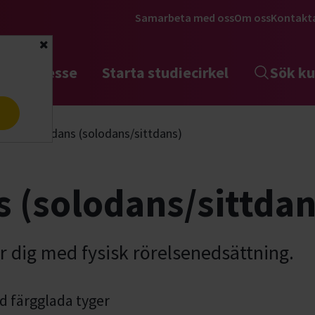
Samarbeta med oss
Om oss
Kontakt
Stäng
tta intresse
Starta studiecirkel
Sök ku
a
Rullstolsdans (solodans/sittdans)
s (solodans/sittdan
ör dig med fysisk rörelsenedsättning.