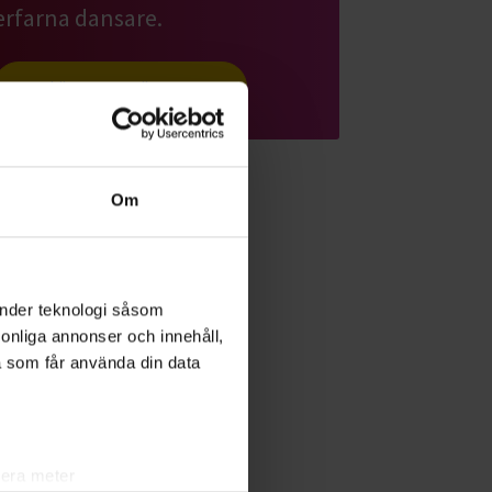
erfarna dansare.
Läs mer om ämnet
Om
änder teknologi såsom
rsonliga annonser och innehåll,
a som får använda din data
lera meter