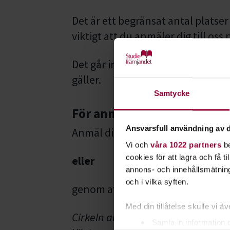
Det är ett begränsat antal platser
viktigt att du anmäler dig till os
Det går inte att anmäla sig på pl
gäller.
Samtycke
För anmälan och mer info
:
Ansvarsfull användning av d
Anmäl dig här på webben
Vi och
våra 1022 partners
be
cookies för att lagra och få t
eller
annons- och innehållsmätning
och i vilka syften.
genom att kontakta Helena Haglöf
Med din tillåtelse skulle vi äve
Cirkeln arrangeras i samarbete m
Samla in information 