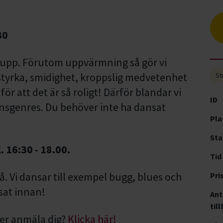
30
 grupp. Förutom uppvärmning så gör vi
styrka, smidighet, kroppslig medvetenhet
St
ör att det är så roligt! Därför blandar vi
ID
ansgenres. Du behöver inte ha dansat
Pla
Sta
. 16:30 - 18.00.
Tid
å. Vi dansar till exempel bugg, blues och
Pri
sat innan!
Ant
till
ler anmäla dig?
Klicka här!