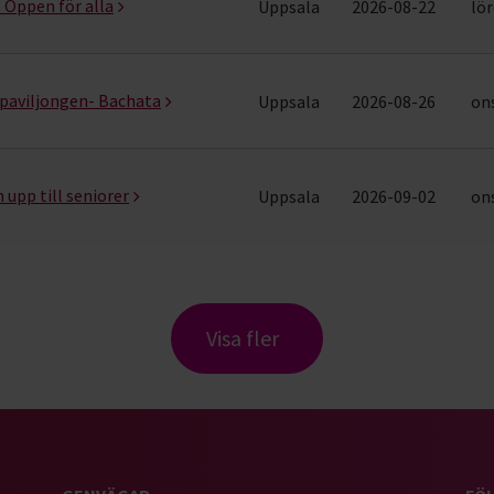
- Öppen för alla
Uppsala
2026-08-22
lör
spaviljongen- Bachata
Uppsala
2026-08-26
ons
 upp till seniorer
Uppsala
2026-09-02
ons
Visa fler