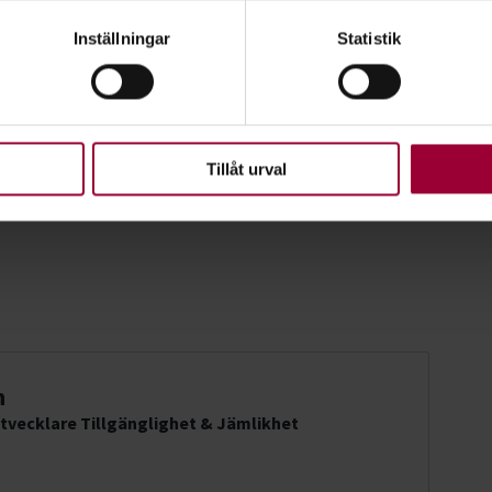
sta, Uppsala handikappidrott. Den
genom att aktivt skanna den för specifika kännetecken (fingeravt
pen.
Inställningar
Statistik
rsonliga uppgifter behandlas och ställ in dina preferenser i
deta
ke när som helst från cookie-förklaringen.
upplevelse som möjligt använder vi kakor (cookies) på vår webbpl
en ska fungera. Andra är valbara.
Tillåt urval
n
tvecklare Tillgänglighet & Jämlikhet