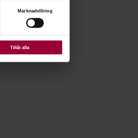
ryck)
Marknadsföring
ljsektionen
. Du kan ändra
ats. Vissa kakor är
Tillåt alla