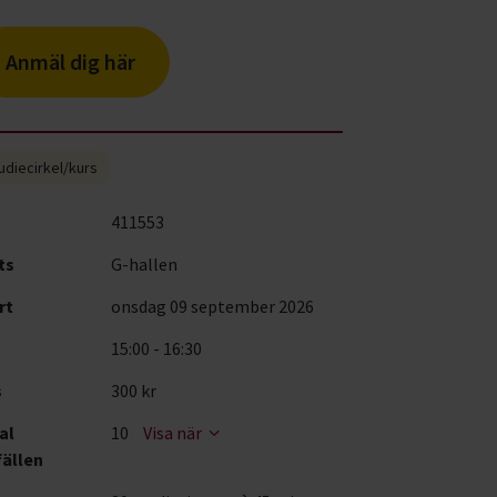
Anmäl dig här
udiecirkel/kurs
411553
ts
G-hallen
rt
onsdag 09 september 2026
15:00 - 16:30
s
300 kr
al
10
Visa när
fällen