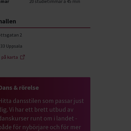
mmar
20 studietimmar à 45 min
hallen
ottsgatan 2
 33 Uppsala
a på karta
Dans & rörelse
Hitta dansstilen som passar just
dig. Vi har ett brett utbud av
danskurser runt om i landet -
både för nybörjare och för mer