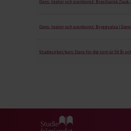
Dans, teater och scenkonst:
Brasiliansk Zouk 
Dans, teater och scenkonst:
Bryggsalsa i Dan
Studiecirkel/kurs:
Dans för dig som är 50 år och
Gå till studiefrämjandets startsida