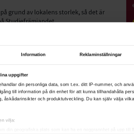
 på grund av lokalens storlek, så det är
s på Studiefrämjandet.
ats! Observera att det är tiderna nedan som
Information
Reklaminställningar
ina uppgifter
handlar din personliga data, som t.ex. ditt IP-nummer, och anv
illgång till information på din enhet för att kunna tillhandahålla pe
, åskådarinsikter och produktutveckling. Du kan själv välja vilk
, på Studiefrämjandet (från 1 augusti)
n vilja:
ellan Studiefrämjandet Uppsala
om din geografiska plats som kan ha en noggrannhet på upp till f