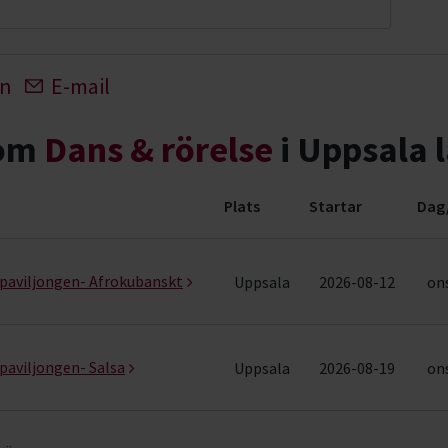
In
E-mail
nom
Dans & rörelse
i Uppsala 
Plats
Startar
Dag
ng (10 rader)
spaviljongen- Afrokubanskt
Uppsala
2026-08-12
ons
paviljongen- Salsa
Uppsala
2026-08-19
ons