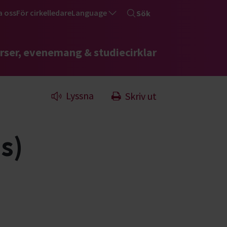
a oss
För cirkelledare
Language
Sök
rser, evenemang & studiecirklar
Lyssna
Skriv ut
s)