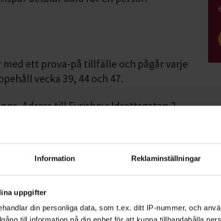
 med ett prova-på tillfälle och pågår varje
ppehåll vecka 39, 44 och 47.
inns. Adress till Fyrishov: Idrottsgatan 2,
 på grund av lokalens storlek, så det är
Information
Reklaminställningar
s på Studiefrämjandet.
ats! Observera att det är tiderna nedan som
ina uppgifter
handlar din personliga data, som t.ex. ditt IP-nummer, och anv
illgång till information på din enhet för att kunna tillhandahålla pe