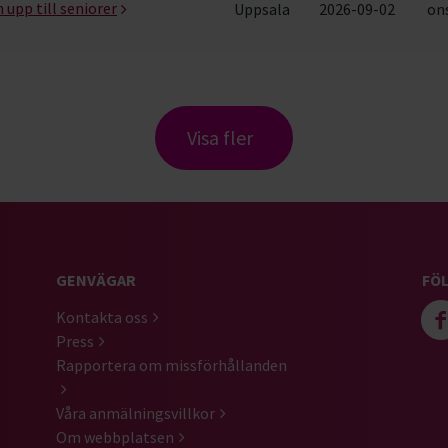
 upp till seniorer
Uppsala
2026-09-02
ons
Visa fler
GENVÄGAR
FÖL
Kontakta oss
Press
Rapportera om missförhållanden
Våra anmälningsvillkor
Om webbplatsen