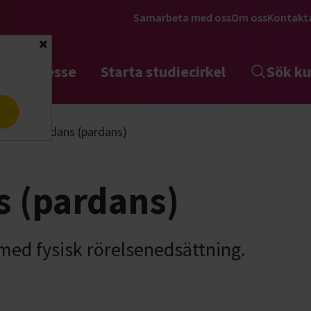
Samarbeta med oss
Om oss
Kontakt
Stäng
tta intresse
Starta studiecirkel
Sök ku
a
Rullstolsdans (pardans)
s (pardans)
 med fysisk rörelsenedsättning.