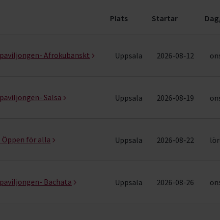
Plats
Startar
Dag
ng (10 rader)
spaviljongen- Afrokubanskt
Uppsala
2026-08-12
ons
paviljongen- Salsa
Uppsala
2026-08-19
ons
- Öppen för alla
Uppsala
2026-08-22
lör
spaviljongen- Bachata
Uppsala
2026-08-26
ons