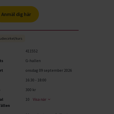
Anmäl dig här
udiecirkel/kurs
411552
ts
G-hallen
rt
onsdag 09 september 2026
16:30 - 18:00
s
300 kr
al
10
Visa när
fällen