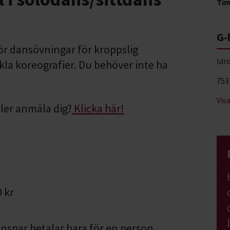
Ti
G-
 gör dansövningar för kroppslig
Idr
la koreografier. Du behöver inte ha
753
Vis
ler anmäla dig?
Klicka här!
0 kr
nspar betalar bara för en person