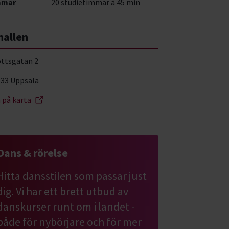
mmar
20 studietimmar à 45 min
hallen
ottsgatan 2
 33 Uppsala
a på karta
Dans & rörelse
Hitta dansstilen som passar just
dig. Vi har ett brett utbud av
danskurser runt om i landet -
både för nybörjare och för mer