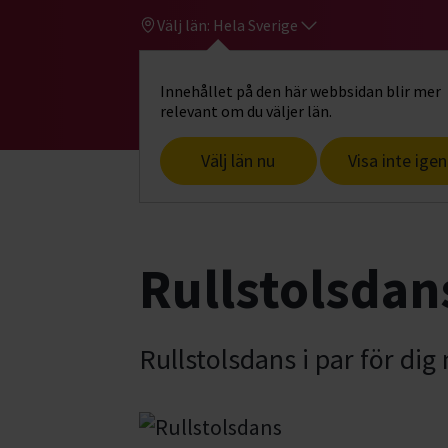
Välj län:
Hela Sverige
Innehållet på den här webbsidan blir mer
Hi
Gå till studiefrämjandets startsid
relevant om du väljer län.
Välj län nu
Visa inte igen
Start
Hitta intresse
Dans & rörelse
Rullstolsdan
Rullstolsdans i par för dig