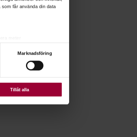
a som får använda din data
lera meter
ryck)
Marknadsföring
ljsektionen
. Du kan ändra
ats. Vissa kakor är
Tillåt alla