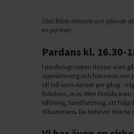
Obs! Både sittande och gående d
en partner.
Pardans kl. 16.30-1
I pardansgruppen dansar vi en gåe
uppvärmning och fokuserar sen på 
till två sorts danser per gång - nå
folkdans, m.m. Men förstås även å
hållning, handfattning, att följa/
tillsammans. Du behöver inte ha 
Vi har även en cirke