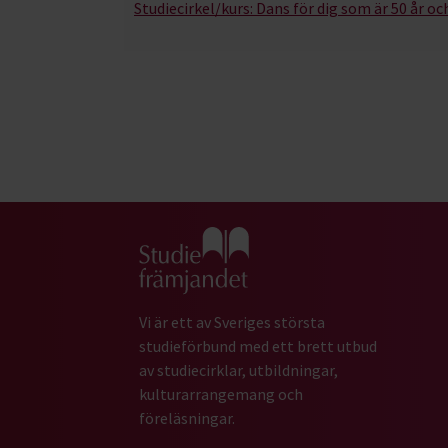
Studiecirkel/kurs:
Dans för dig som är 50 år och
Gå till studiefrämjandets startsida
Vi är ett av Sveriges största
studieförbund med ett brett utbud
av studiecirklar, utbildningar,
kulturarrangemang och
föreläsningar.