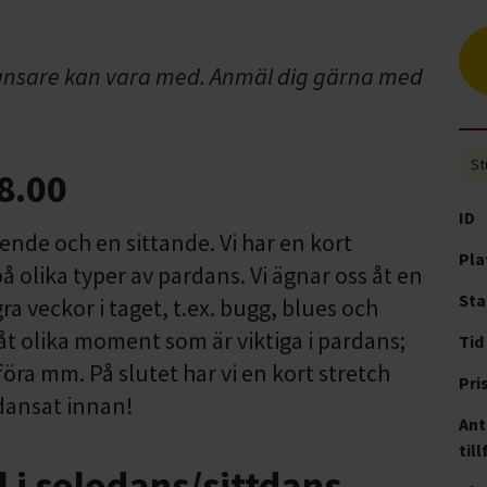
ansare kan vara med. Anmäl dig gärna med
St
8.00
ID
nde och en sittande. Vi har en kort
Pla
olika typer av pardans. Vi ägnar oss åt en
Sta
gra veckor i taget, t.ex. bugg, blues och
t olika moment som är viktiga i pardans;
Tid
föra mm. På slutet har vi en kort stretch
Pri
dansat innan!
Ant
till
l i solodans/sittdans