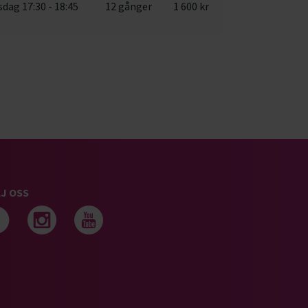
dag 17:30 - 18:45
12 gånger
1 600 kr
J OSS
Följ oss på facebook
Följ oss på instagram
Följ oss på youtub