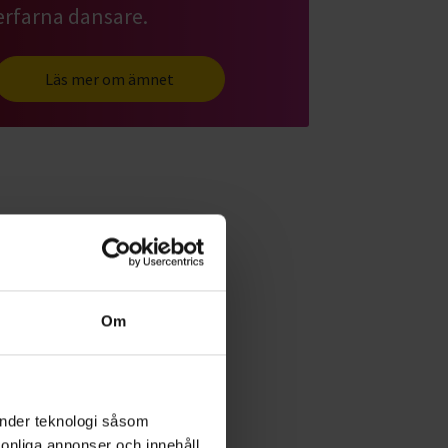
erfarna dansare.
Läs mer om ämnet
Om
änder teknologi såsom
rsonliga annonser och innehåll,