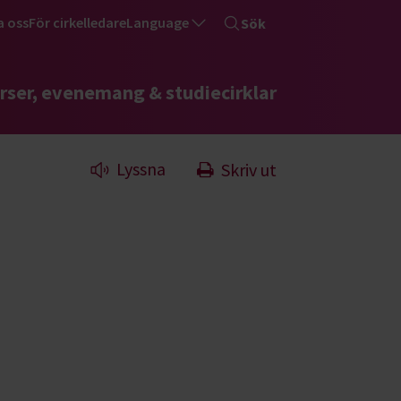
a oss
För cirkelledare
Language
Sök
rser, evenemang & studiecirklar
Lyssna
Skriv ut