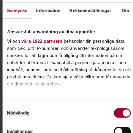
Charlotte Falk
I samarbete med
Samtycke
Information
Reklaminställningar
Om
Stadsbiblioteket i Uppsala
Ansvarsfull användning av dina uppgifter
Kontakt
Vi och
våra 1022 partners
behandlar din personliga data,
som t.ex. ditt IP-nummer, och använder teknologi såsom
cookies för att lagra och få tillgång till information på din
Elin Sjöman
enhet för att kunna tillhandahålla personliga annonser och
Folkbildningsutvecklare
innehåll, annons- och innehållsmätning, åskådarinsikter och
Tillgänglighet & Jämlikhet
produktutveckling. Du kan själv välja vilka som får använda
Skicka e-post
din data och i vilka syften.
018-19 46 13
Med din tillåtelse skulle vi även vilja:
Samla in information om din geografiska plats som
Samtyckesval
Dela:
Facebook
LinkedIn
E-mail
Nödvändig
kan ha en noggrannhet på upp till flera meter
Identifiera din enhet genom att aktivt skanna den för
specifika kännetecken (fingeravtryck)
Upptäck, forska och fundera
Inställningar