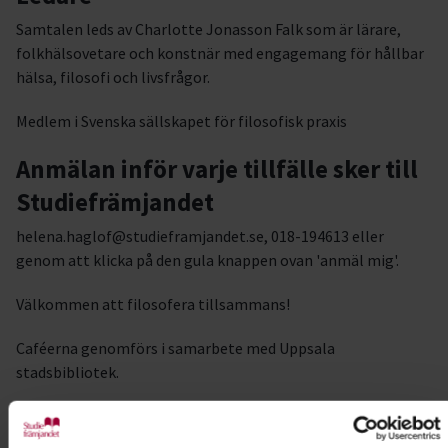
Samtalen leds av Charlotte Jonasson Falk som är lärare,
folkhälsovetare och konstnär med engagemang för hållbar
hälsa, filosofi och livsfrågor.
Medlem i Svenska sällskapet för filosofisk praxis
Anmälan inför varje tillfälle sker till
Studiefrämjandet
helena.haglof@studieframjandet.se, 018-194613 eller
genom att klicka på den gula knappen ovan 'anmäl mig'.
Välkommen att filosofera tillsammans!
Caféerna genomförs i samarbete med Uppsala
stadsbibliotek.
Kursledare