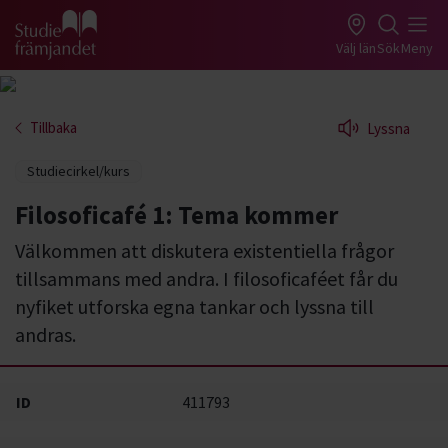
Gå till studiefrämjandets startsida
Välj län
Sök
Meny
Tillbaka
Lyssna
Studiecirkel/kurs
Filosoficafé 1: Tema kommer
Välkommen att diskutera existentiella frågor
tillsammans med andra. I filosoficaféet får du
nyfiket utforska egna tankar och lyssna till
andras.
ID
411793