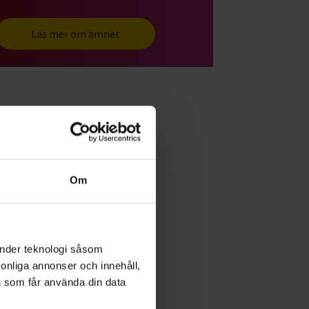
Läs mer om ämnet
Om
änder teknologi såsom
rsonliga annonser och innehåll,
a som får använda din data