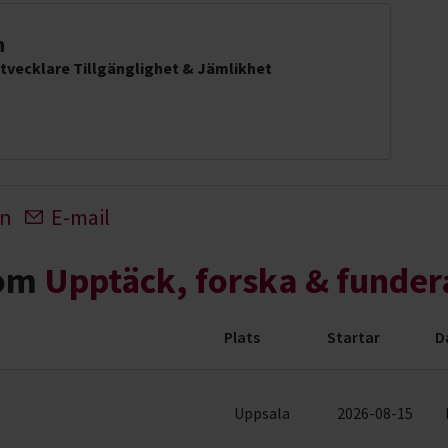
n
tvecklare Tillgänglighet & Jämlikhet
In
E-mail
nom
Upptäck, forska & funder
Plats
Startar
D
r & evenemang (18 rader)
Uppsala
2026-08-15