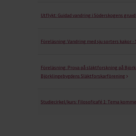
Utflykt:
Guidad vandring i Söderskogens gruv
Föreläsning:
Vandring med sju sorters kakor -
Föreläsning:
Prova på släktforskning på Björk
Björklingebygdens Släktforskarförening
Studiecirkel/kurs:
Filosoficafé 1: Tema komme