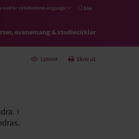
a oss
För cirkelledare
Language
Sök
rser, evenemang & studiecirklar
Lyssna
Skriv ut
dra. I
ndras.