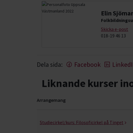
Elin Sjöma
Folkbildningsu
Skicka e-post
018-19 46 13
Dela sida:
Facebook
Linked
Liknande kurser i
Arrangemang
Upptäck, forska & fundera- kurser, studiecirkla
Studiecirkel/kurs:
Filosoficirkel på Tinget