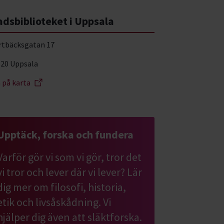
adsbiblioteket i Uppsala
rtbäcksgatan 17
 20 Uppsala
a på karta
Upptäck, forska och fundera
Varför gör vi som vi gör, tror det
vi tror och lever där vi lever? Lär
dig mer om filosofi, historia,
etik och livsåskådning. Vi
hjälper dig även att släktforska.