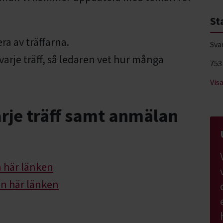
St
ra av träffarna.
Sva
varje träff, så ledaren vet hur många
753
Vis
varje träff samt anmälan
n här länken
en här länken