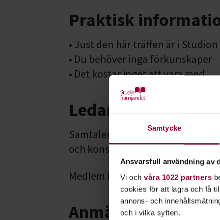
Praktisk informati
• Just den här träffen är i Studio
• Du behöver inga förkunskaper
• Det kostar inget att vara med
Ledare
Samtycke
Samtalen leds av Charlotte Jonas
och konstnär med engagemang för h
Ansvarsfull användning av d
Medlem i Svenska sällskapet för fi
Vi och
våra 1022 partners
be
cookies för att lagra och få t
annons- och innehållsmätning
Anmälan inför varje t
och i vilka syften.