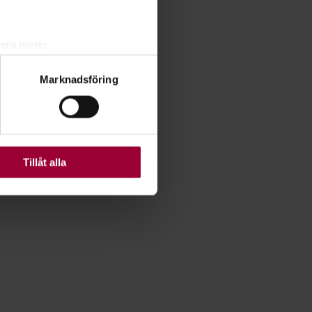
lera meter
ryck)
Marknadsföring
ljsektionen
. Du kan ändra
ats. Vissa kakor är
Tillåt alla