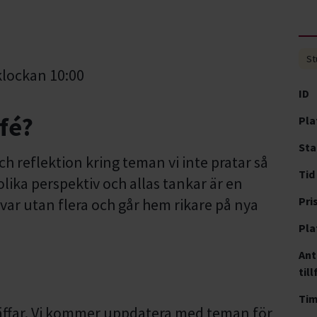
St
lockan 10:00
ID
afé?
Pla
Sta
h reflektion kring teman vi inte pratar så
Tid
lika perspektiv och allas tankar är en
Pri
 svar utan flera och går hem rikare på nya
Pla
Ant
till
Ti
 träffar. Vi kommer uppdatera med teman för