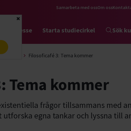
Samarbeta med oss
Om oss
Kontakt
Stäng
tta intresse
Starta studiecirkel
Sök ku
a
 & fundera
Filosoficafé 3: Tema kommer
 3: Tema kommer
istentiella frågor tillsammans med an
et utforska egna tankar och lyssna till a