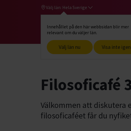
Välj län:
Hela Sverige
Innehållet på den här webbsidan blir mer
Hi
Gå till studiefrämjandets startsid
relevant om du väljer län.
Välj län nu
Visa inte igen
Start
Hitta intresse
Upptäck, forska
Filosoficafé
Välkommen att diskutera ex
filosoficaféet får du nyfik