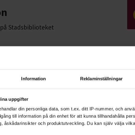
on
n på Stadsbiblioteket
Information
Reklaminställningar
son Falk som är lärare, folkhälsovetare
ållbar hälsa, filosofi och livsfrågor.
ina uppgifter
losofisk praxis
handlar din personliga data, som t.ex. ditt IP-nummer, och anv
illgång till information på din enhet för att kunna tillhandahålla pe
, åskådarinsikter och produktutveckling. Du kan själv välja vilk
illfälle sker till