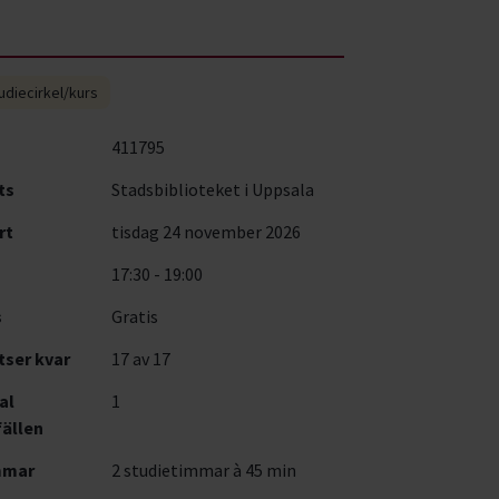
udiecirkel/kurs
411795
ts
Stadsbiblioteket i Uppsala
rt
tisdag 24 november 2026
17:30 - 19:00
s
Gratis
tser kvar
17
av 17
al
1
fällen
mmar
2 studietimmar à 45 min