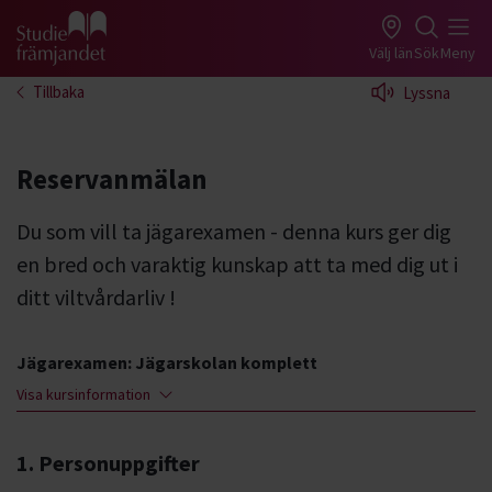
Gå till studiefrämjandets startsida
Välj län
Sök
Meny
Tillbaka
Lyssna
Reservanmälan
Du som vill ta jägarexamen - denna kurs ger dig
en bred och varaktig kunskap att ta med dig ut i
ditt viltvårdarliv !
Jägarexamen: Jägarskolan komplett
Visa kursinformation
1. Personuppgifter