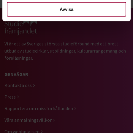
Avvisa
Gå till studiefrämjandets startsida
Vi är ett av Sveriges största studieförbund med ett brett
utbud av studiecirklar, utbildningar, kulturarrangemang och
föreläsningar.
GENVÄGAR
Kontakta oss
Press
Rapportera om missförhållanden
Våra anmälningsvillkor
Om webbplatsen