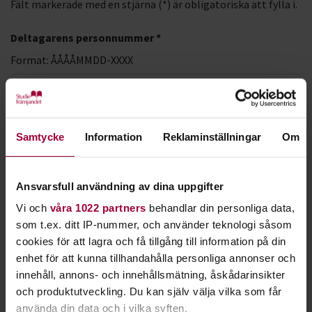
Fält markerade med en stjärna (*) är obligatoriska att fylla i.
Deltagarens personnummer *
Format: ÅÅÅÅMMDD-XXXX
LMA-nummer
Samtycke
Information
Reklaminställningar
Om
Förnamn *
Ansvarsfull användning av dina uppgifter
Vi och
våra 1022 partners
behandlar din personliga data,
Efternamn *
som t.ex. ditt IP-nummer, och använder teknologi såsom
cookies för att lagra och få tillgång till information på din
enhet för att kunna tillhandahålla personliga annonser och
innehåll, annons- och innehållsmätning, åskådarinsikter
E-postadress *
och produktutveckling. Du kan själv välja vilka som får
använda din data och i vilka syften.