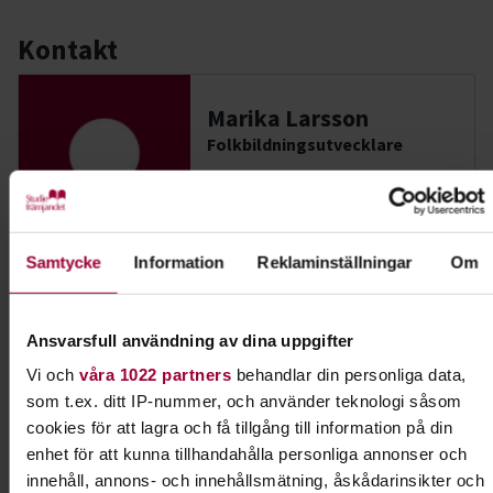
Kontakt
Marika Larsson
Folkbildningsutvecklare
Skicka e-post
08-555 352 27
Samtycke
Information
Reklaminställningar
Om
Dela:
Facebook
LinkedIn
E-mail
Ansvarsfull användning av dina uppgifter
Agility
Vi och
våra 1022 partners
behandlar din personliga data,
som t.ex. ditt IP-nummer, och använder teknologi såsom
cookies för att lagra och få tillgång till information på din
Bli samspelt med din hund genom utmanande
enhet för att kunna tillhandahålla personliga annonser och
hinderbanor. Agility betyder snabbhet och det är
innehåll, annons- och innehållsmätning, åskådarinsikter och
verkligen snabbhet och samarbete det handlar