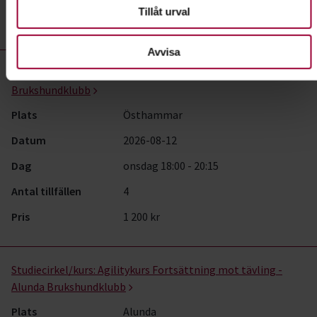
Tillåt urval
Pris
900 kr
Avvisa
Studiecirkel/kurs:
Agility fortsättning - Östhammars
Brukshundklubb
Plats
Östhammar
Datum
2026-08-12
Dag
onsdag 18:00 - 20:15
Antal tillfällen
4
Pris
1 200 kr
Studiecirkel/kurs:
Agilitykurs Fortsättning mot tävling -
Alunda Brukshundklubb
Plats
Alunda