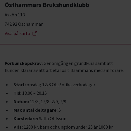
Östhammars Brukshundklubb
Askön 113
742 92 Östhammar
Visa på karta
Förkunskapskrav:
Genomgången grundkurs
samt att
hunden klarar av att arbeta lös tillsammans med sin förare.
Start:
onsdag 12/8 Obs! olika veckodagar
Tid:
18.00 – 20.15
Datum:
12/8, 17/8, 2/9, 7/9
Max antal deltagare:
5
Kursledare:
Salla Ohlsson
Pris:
1200 kr, barn och ungdom under 25 år 1000 kr.