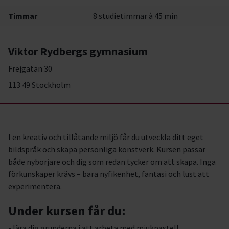
Timmar
8 studietimmar à 45 min
Viktor Rydbergs gymnasium
Frejgatan 30
113 49 Stockholm
I en kreativ och tillåtande miljö får du utveckla ditt eget
bildspråk och skapa personliga konstverk. Kursen passar
både nybörjare och dig som redan tycker om att skapa. Inga
förkunskaper krävs – bara nyfikenhet, fantasi och lust att
experimentera.
Under kursen får du:
• lära dig grunderna i att arbeta med mjukpastell