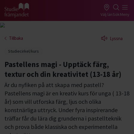
Gå till studiefrämjandets startsida
Välj län
Sök
Meny
Tillbaka
Lyssna
Studiecirkel/kurs
Pastellens magi - Upptäck färg,
textur och din kreativitet (13-18 år)
Är du nyfiken på att skapa med pastell?
Pastellens magi är en kreativ kurs för unga ( 13-18
år) som vill utforska färg, ljus och olika
konstnärliga uttryck. Under fyra inspirerande
träffar får du lära dig grunderna i pastellteknik
och prova både klassiska och experimentella