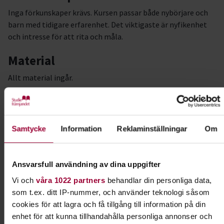
Inga förkunskaper krävs. Kursen passar både nybörjare och
barn med tidigare erfarenhet. Det viktigaste är nyfikenhet
och intresse för att rita och måla.
Material
Allt material ingår.
Varmt välkommen till Pastellens magi.
Kort om Tamara Rogozina
Samtycke
Information
Reklaminställningar
Om
Tamara Rogozina är en känd ukrainsk konstnär som kom till
Sverige i mars 2022 på grund av kriget i sitt hemland. Tamara
studerade vid School of Modern Art i Kiev. Hon har tillbringat
Ansvarsfull användning av dina uppgifter
nästan ett decennium som kreativ chef för ArtStudio by JD,
Vi och
våra 1022 partners
behandlar din personliga data,
där har hon drivit konstprogram och väglett människor i
som t.ex. ditt IP-nummer, och använder teknologi såsom
deras utforskande av konst. I Sverige har Tamaras konst
cookies för att lagra och få tillgång till information på din
visats på utställningar som Unbreakable, och hennes tavlor
enhet för att kunna tillhandahålla personliga annonser och