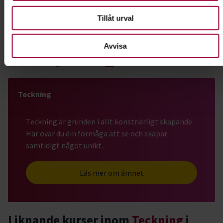
Skicka e-post
Tillåt urval
Avvisa
Dela:
Facebook
LinkedIn
E-mail
Teckning
Teckning är grunden i allt konstnärligt skapande.
Här övar du din förmåga att se och skapar
samtidigt något unikt.
Läs mer om ämnet
Liknande kurser inom
Teckning
i