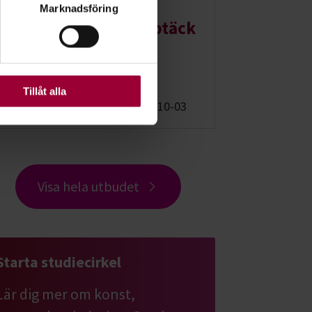
Marknadsföring
ljsektionen
. Du kan ändra
Pastellens magi - Upptäck
färg, textur och din
ats. Vissa kakor är
kreativitet (13-18 år)
Tillåt alla
Stockholm
2026-10-03
Visa hela utbudet
Starta studiecirkel
Lär dig mer om konst,