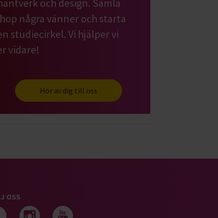
hantverk och design. Samla
ihop några vänner och starta
en studiecirkel. Vi hjälper vi
er vidare!
Hör av dig till oss
J OSS