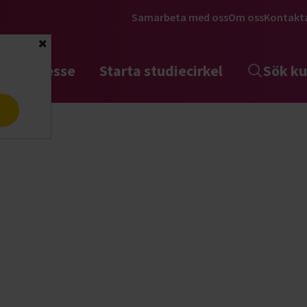
Samarbeta med oss
Om oss
Kontakt
Stäng
tta intresse
Starta studiecirkel
Sök ku
a