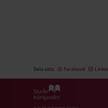
Dela sida:
Facebook
Linke
Gå till studiefrämjandets startsida
Vi är ett av Sveriges största