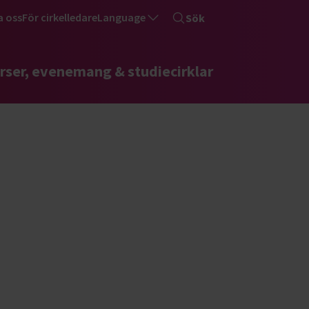
a oss
För cirkelledare
Language
Sök
rser, evenemang & studiecirklar