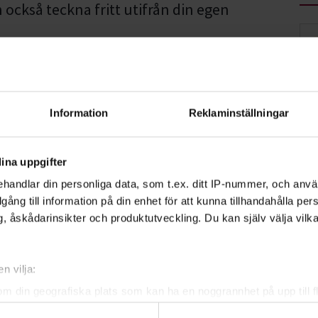
n också teckna fritt utifrån din egen
örjan allt du behöver. Beroende på om du
ler tusch fyller du sedan på din verktygslåda.
Information
Reklaminställningar
jobba med konst. Många fortsätter sedan
r. Populära tekniker att lära sig inom
ina uppgifter
a
,
perspektiv
och
mellanrumsformer
.
handlar din personliga data, som t.ex. ditt IP-nummer, och anv
illgång till information på din enhet för att kunna tillhandahålla pe
, åskådarinsikter och produktutveckling. Du kan själv välja vilk
n vilja:
om din geografiska plats som kan ha en noggrannhet på upp till f
genom att aktivt skanna den för specifika kännetecken (fingeravt