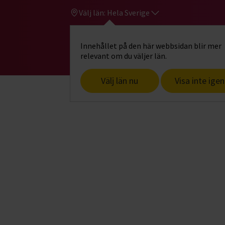
Välj län:
Hela Sverige
Innehållet på den här webbsidan blir mer
Hi
Gå till studiefrämjandets startsid
relevant om du väljer län.
Välj län nu
Visa inte igen