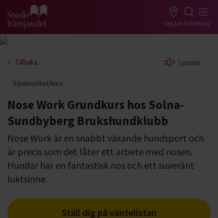
Gå till studiefrämjandets startsida
Välj län
Sök
Meny
Tillbaka
Lyssna
Studiecirkel/kurs
Nose Work Grundkurs hos Solna-
Sundbyberg Brukshundklubb
Nose Work är en snabbt växande hundsport och
är precis som det låter ett arbete med nosen.
Hundar har en fantastisk nos och ett suveränt
luktsinne.
Ställ dig på väntelistan