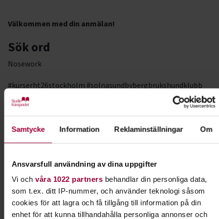
Välkommen med din anmälan!
Sök ord
Nosework
#kurserht26stockholm #solnasundbybergbrukshundklubb
#hundkursstockholm
Samtycke
Information
Reklaminställningar
Om
Ansvarsfull användning av dina uppgifter
Vi och
våra 1022 partners
behandlar din personliga data,
Kursledare
som t.ex. ditt IP-nummer, och använder teknologi såsom
Agneta Rainsson
cookies för att lagra och få tillgång till information på din
enhet för att kunna tillhandahålla personliga annonser och