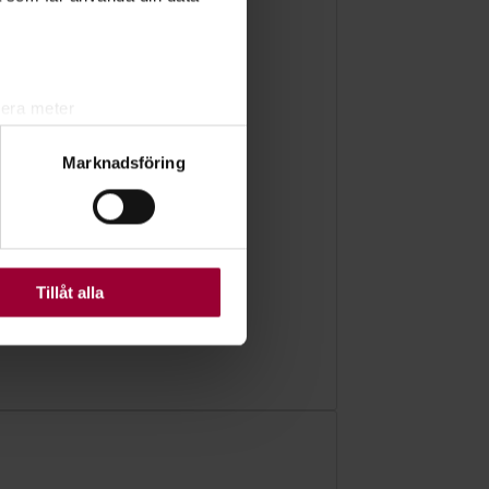
lera meter
ryck)
Marknadsföring
ljsektionen
. Du kan ändra
ats. Vissa kakor är
Tillåt alla