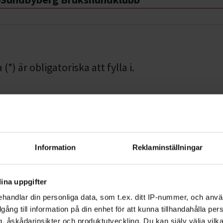
*) är obligatoriska att fylla i.
mmer
Information
Reklaminställningar
Efternamn *
ina uppgifter
handlar din personliga data, som t.ex. ditt IP-nummer, och anv
illgång till information på din enhet för att kunna tillhandahålla pe
, åskådarinsikter och produktutveckling. Du kan själv välja vilk