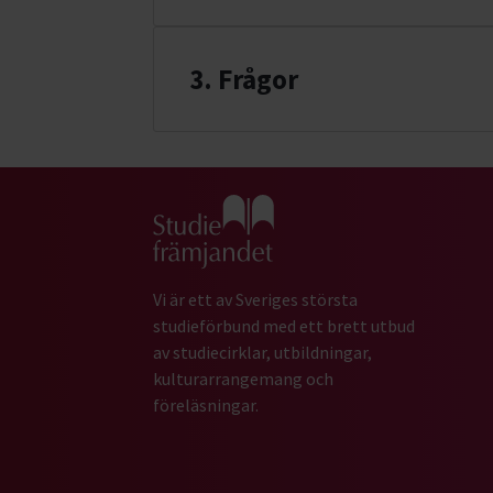
3. Frågor
Gå till studiefrämjandets startsida
Vi är ett av Sveriges största
studieförbund med ett brett utbud
av studiecirklar, utbildningar,
kulturarrangemang och
föreläsningar.