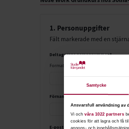
1. Personuppgifter
Fält markerade med en stjärna (
Deltagarens personnummer *
Format: ÅÅÅÅMMDD-XXXX
LMA-nu
Samtycke
Förnamn *
Ansvarsfull användning av d
Vi och
våra 1022 partners
be
cookies för att lagra och få t
E-postadress *
annons- och innehållsmätning