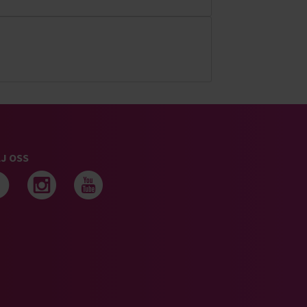
J OSS
Följ oss på facebook
Följ oss på instagram
Följ oss på youtub