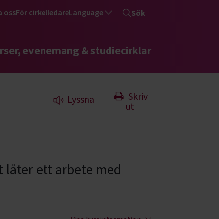
a oss
För cirkelledare
Language
Sök
rser, evenemang & studiecirklar
Skriv
Lyssna
ut
 låter ett arbete med
Visa kursinformation