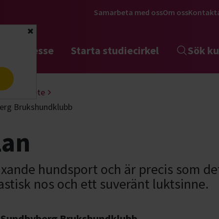
Samarbeta med oss
Om oss
Kontakt
Stäng
tta intresse
Starta studiecirkel
Sök ku
a
Nosarbete
erg Brukshundklubb
lan
xande hundsport och är precis som det
stisk nos och ett suveränt luktsinne.
a-Sundbyberg Brukshundklubb