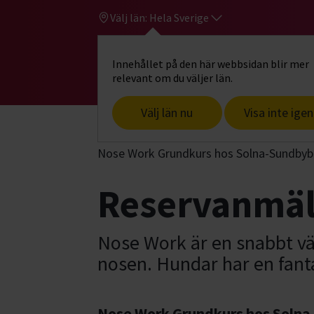
Välj län:
Hela Sverige
Innehållet på den här webbsidan blir mer
Hi
Gå till studiefrämjandets startsid
relevant om du väljer län.
Välj län nu
Visa inte igen
Start
Hitta intresse
Hund & husdjur
Nose Work Grundkurs hos Solna-Sundbyb
Reservanmä
Nose Work är en snabbt vä
nosen. Hundar har en fanta
Nose Work Grundkurs hos Soln