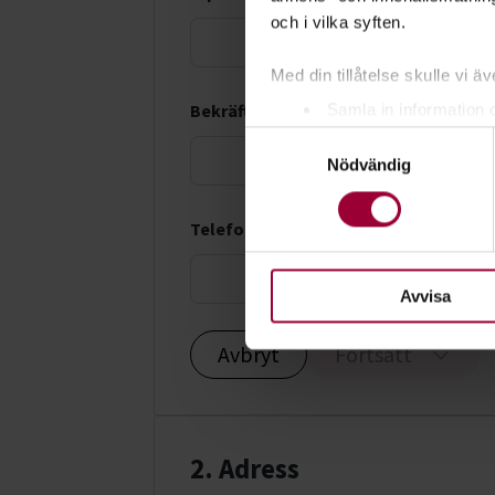
och i vilka syften.
Med din tillåtelse skulle vi äve
Bekräfta e-postadress *
Samla in information 
Samtyckesval
Identifiera din enhet 
Nödvändig
Ta reda på mer om hur dina pe
eller dra tillbaka ditt samtyc
Telefonnummer *
För att du ska få en så bra 
nödvändiga för att webbplats
Avvisa
Avbryt
Fortsätt
2. Adress