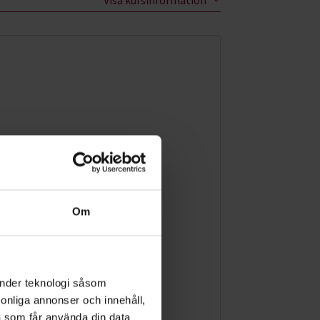
Om
änder teknologi såsom
rsonliga annonser och innehåll,
a som får använda din data