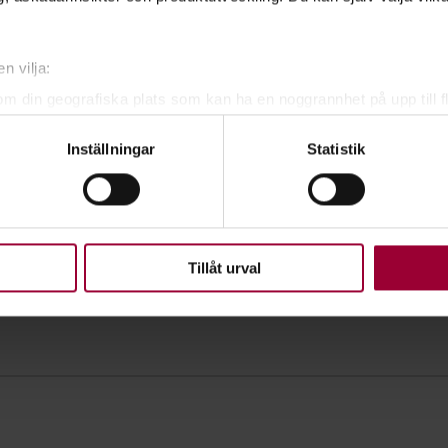
n vilja:
om din geografiska plats som kan ha en noggrannhet på upp till f
genom att aktivt skanna den för specifika kännetecken (fingeravt
Inställningar
Statistik
rsonliga uppgifter behandlas och ställ in dina preferenser i
deta
ke när som helst från cookie-förklaringen.
upplevelse som möjligt använder vi kakor (cookies) på vår webbpl
en ska fungera. Andra är valbara.
Tillåt urval