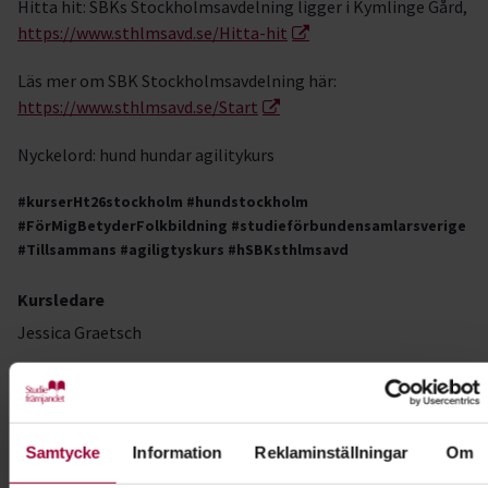
Hitta hit: SBKs Stockholmsavdelning ligger i Kymlinge Gård,
https://www.sthlmsavd.se/Hitta-hit
Läs mer om SBK Stockholmsavdelning här:
https://www.sthlmsavd.se/Start
Nyckelord: hund hundar agilitykurs
#kurserHt26stockholm #hundstockholm
#FörMigBetyderFolkbildning #studieförbundensamlarsverige
#Tillsammans #agiligtyskurs #hSBKsthlmsavd
Kursledare
Jessica Graetsch
Kontakt
Samtycke
Information
Reklaminställningar
Om
Anna Edbom