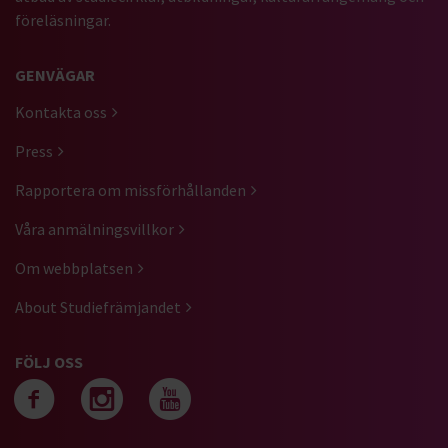
föreläsningar.
GENVÄGAR
Kontakta oss
Press
Rapportera om missförhållanden
Våra anmälningsvillkor
Om webbplatsen
About Studiefrämjandet
FÖLJ OSS
Följ oss på facebook
Följ oss på instagra
Följ oss på yout