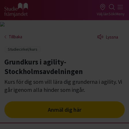
Gå till studiefrämjandets startsida
Välj län
Sök
Meny
Tillbaka
Lyssna
Studiecirkel/kurs
Grundkurs i agility-
Stockholmsavdelningen
Kurs för dig som vill lära dig grunderna i agility. Vi
går igenom alla hinder som ingår.
Anmäl dig här