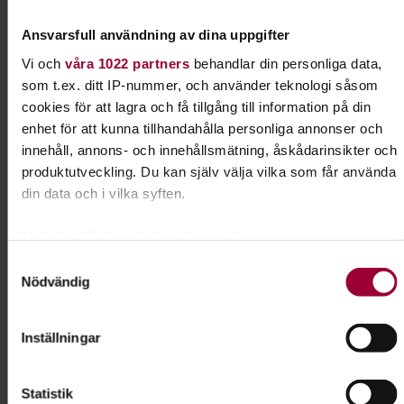
Folkbildningsutvecklare Natur,
Djur & Miljö
Ansvarsfull användning av dina uppgifter
Skicka e-post
Vi och
våra 1022 partners
behandlar din personliga data,
som t.ex. ditt IP-nummer, och använder teknologi såsom
cookies för att lagra och få tillgång till information på din
enhet för att kunna tillhandahålla personliga annonser och
innehåll, annons- och innehållsmätning, åskådarinsikter och
Dela:
Facebook
LinkedIn
E-mail
produktutveckling. Du kan själv välja vilka som får använda
din data och i vilka syften.
Agility
Med din tillåtelse skulle vi även vilja:
Bli samspelt med din hund genom utmanande
Samla in information om din geografiska plats som
Samtyckesval
Nödvändig
hinderbanor. Agility betyder snabbhet och det är
kan ha en noggrannhet på upp till flera meter
verkligen snabbhet och samarbete det handlar
Identifiera din enhet genom att aktivt skanna den för
om här.
specifika kännetecken (fingeravtryck)
Inställningar
Ta reda på mer om hur dina personliga uppgifter behandlas
och ställ in dina preferenser i
detaljsektionen
. Du kan
Läs mer om ämnet
Statistik
ändra eller dra tillbaka ditt samtycke när som helst från