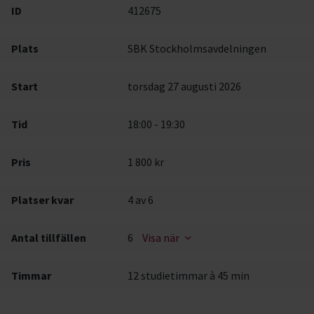
ID
412675
Plats
SBK Stockholmsavdelningen
Start
torsdag 27 augusti 2026
Tid
18:00 - 19:30
Pris
1 800 kr
Platser kvar
4
av 6
Antal tillfällen
6
Visa när
Timmar
12 studietimmar à 45 min