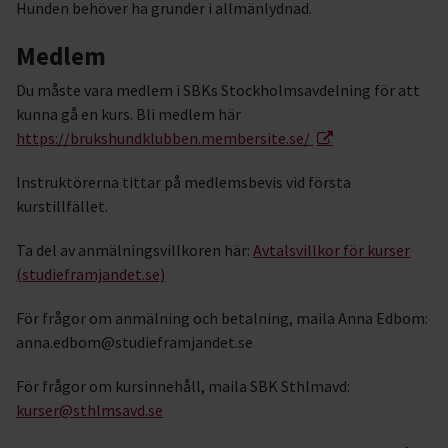
Hunden behöver ha grunder i allmänlydnad.
Medlem
Du måste vara medlem i SBKs Stockholmsavdelning för att
kunna gå en kurs. Bli medlem här
https://brukshundklubben.membersite.se/
Instruktörerna tittar på medlemsbevis vid första
kurstillfället.
Ta del av anmälningsvillkoren här:
Avtalsvillkor för kurser
(studieframjandet.se)
För frågor om anmälning och betalning, maila Anna Edbom:
anna.edbom@studieframjandet.se
För frågor om kursinnehåll, maila SBK Sthlmavd:
kurser@sthlmsavd.se