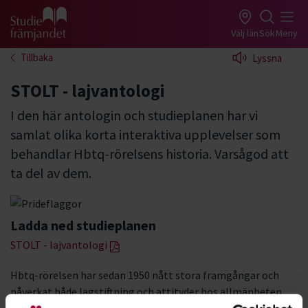
Gå till studiefrämjandets startsida
Välj län
Sök
Meny
Tillbaka
Lyssna
STOLT - lajvantologi
I den här antologin och studieplanen har vi
samlat olika korta interaktiva upplevelser som
behandlar Hbtq-rörelsens historia. Varsågod att
ta del av dem.
Ladda ned studieplanen
STOLT - lajvantologi
Hbtq-rörelsen har sedan 1950 nått stora framgångar och
påverkat både lagstiftning och attityder hos allmänheten.