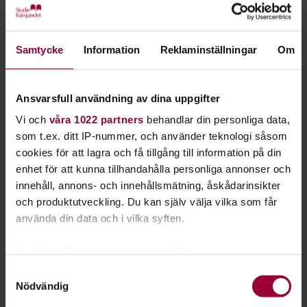
Tillsammans för miljön - på lättare svenska
Hur påverkar våra val klimatet? Vad händer med maten vi
Samtycke
Information
Reklaminställningar
Om
slänger? Hur fungerar återvinning, biologisk mångfald och
allemansrätten? Och hur kan vi leva mer hållbart i vardagen?
Ansvarsfull användning av dina uppgifter
I studieplanen får deltagarna samtala, dela erfarenheter och
Vi och
våra 1022 partners
behandlar din personliga data,
lära sig mer om miljö och klimat genom sju träffar.
som t.ex. ditt IP-nummer, och använder teknologi såsom
Tillsammans utforskar gruppen frågor om återvinning, mat,
cookies för att lagra och få tillgång till information på din
natur, klimatförändringar, biologisk mångfald och hållbara
enhet för att kunna tillhandahålla personliga annonser och
vanor.
innehåll, annons- och innehållsmätning, åskådarinsikter
och produktutveckling. Du kan själv välja vilka som får
Materialet är framtaget för att vara lätt att förstå och
använda din data och i vilka syften.
innehåller samtalsövningar, filmer, praktiska aktiviteter och
ordlistor som stödjer lärandet. Fokus ligger på delaktighet,
Med din tillåtelse skulle vi även vilja:
gemenskap och folkbildning. Alla bidrar med sina
Samla in information om din geografiska plats
Samtyckesval
erfarenheter och lär av varandra.
Nödvändig
som kan ha en noggrannhet på upp till flera meter
Miljöfrågorna berör oss alla, oavsett bakgrund. Genom att
Identifiera din enhet genom att aktivt skanna den