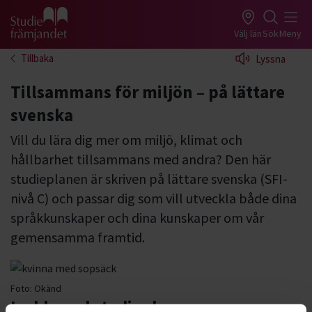
Gå till studiefrämjandets startsida
Välj län
Sök
Meny
Tillbaka
Lyssna
Tillsammans för miljön – på lättare
svenska
Vill du lära dig mer om miljö, klimat och
hållbarhet tillsammans med andra? Den här
studieplanen är skriven på lättare svenska (SFI-
nivå C) och passar dig som vill utveckla både dina
språkkunskaper och dina kunskaper om vår
gemensamma framtid.
Foto:
Okänd
Ladda ned studieplanen