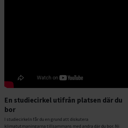
En studiecirkel utifrån platsen där du
bor
I studiecirkeln får du en grund att diskutera
klimatutmaningarna tillsammans med andra där du bor. Ni