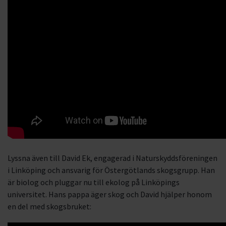
Lyssna även till David Ek, engagerad i Naturskyddsföreningen
i Linköping och ansvarig för Östergötlands skogsgrupp. Han
är biolog och pluggar nu till ekolog på Linköpings
universitet. Hans pappa äger skog och David hjälper honom
en del med skogsbruket: