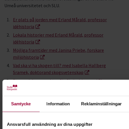
Umeå universitetet och SLU.
Er plats på jorden med Erland Mårald, professor
idéhistoria
Lokala historier med Erland Mårald, professor
idéhistoria
Möjliga framtider med Janina Priebe, forskare
miljöhistoria
Vad ska vi ha skogen till? med Isabella Hallberg
Sramek, doktorand skogsvetenskap
Styrmedel som verktyg för förändring med Elsa
Reimerson, lektor i statsvetenskap
Samtycke
Information
Reklaminställningar
Ansvarsfull användning av dina uppgifter