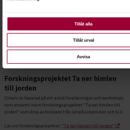
ska fungera. Andra är valbara.
Tillåt alla
Tillåt urval
Avvisa
Forskningsprojektet Ta ner himlen
till jorden
Cirkeln är baserad på ett antal föreläsningar och workshops
som använts inom forskningsprojektet ”Ta ner himlen till
jorden” som drivs av forskare från Umeå universitet och SLU.
Läs om forskningsprojektet:
”Ta ner himlen till jorden”