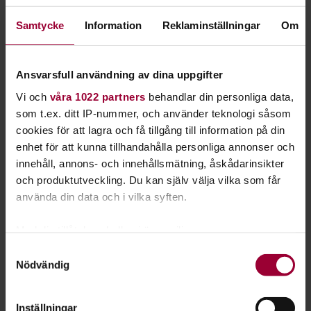
konsekvenser, klimatfrågans akuta läge och den skillnad
engagerade medborgare gör i världen.
Samtycke
Information
Reklaminställningar
Om
Antologin är inspirerad av de så kallade trädkramar-
aktionerna, en av de största miljöaktionerna i Sveriges
Ansvarsfull användning av dina uppgifter
historia. De frågor trädkramarna ställde för drygt trettio år
Vi och
våra 1022 partners
behandlar din personliga data,
sedan är lika relevanta idag. Om trettio år är det 2050. Vilken
som t.ex. ditt IP-nummer, och använder teknologi såsom
värld har vi då?
cookies för att lagra och få tillgång till information på din
Bakom boken står kabaréduon
Sweet dreams
- Anna
enhet för att kunna tillhandahålla personliga annonser och
Jonsson och Sara Nilsson - som gjort över 500
innehåll, annons- och innehållsmätning, åskådarinsikter
framträdanden runt om i landet om miljö- och
och produktutveckling. Du kan själv välja vilka som får
rättvisefrågor. Deras senaste föreställning heter just
använda din data och i vilka syften.
Trädkramarna.
Med din tillåtelse skulle vi även vilja:
Brev till trädkramarnas barnbarn är producerad med
Samla in information om din geografiska plats
Samtyckesval
stöd av Studiefrämjandet i Väst och Västra
Nödvändig
som kan ha en noggrannhet på upp till flera meter
Götalandsregionen.
Identifiera din enhet genom att aktivt skanna den
för specifika kännetecken (fingeravtryck)
Mer info på
www.sweet-dreams.se
.
Inställningar