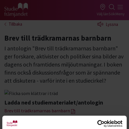
Gå till studiefrämjandets startsida
Välj län
Sök
Meny
Tillbaka
Lyssna
Brev till trädkramarnas barnbarn
I antologin "Brev till trädkramarnas barnbarn"
ger forskare, aktivister och politiker sina bilder av
dagens och framtidens miljöutmaningar. I boken
finns också diskussionsfrågor som är spännande
att diskutera - varför inte i en studiecirkel?
Ladda ned studiematerialet/antologin
Brev till trädkramarnas barnbarn
Brev till trädkramarnas barnbarn handlar om massbilismens