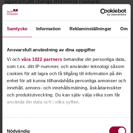
jägare och jakt i Sverige. Med Helene Tivemarks
dokumentärserie
Jag är jägare
som grund presenterar
Studiefrämjandet i samarbete med våra
medlemsorganisationer
Svenska Jägareförbundet
och
Samtycke
Information
Reklaminställningar
Om
Svenska Kennelklubben
material som kan användas som
stöd vid studiecirklar eller diskussioner om jakt, jägare, mat,
djur- och naturvård i Sverige.
Ansvarsfull användning av dina uppgifter
En studiecirkel består av minst tre deltagare över 13 år.
Vi och
våra 1022 partners
behandlar din personliga data,
Handledningen är avsedd att användas som stöd vid
som t.ex. ditt IP-nummer, och använder teknologi såsom
studiecirklar. Det kan vara så att ni är några vänner eller
cookies för att lagra och få tillgång till information på din
grannar som på eget initiativ vill anordna en studiecirkel och
enhet för att kunna tillhandahålla personliga annonser och
träffas hemma hos varandra?
innehåll, annons- och innehållsmätning, åskådarinsikter
och produktutveckling. Du kan själv välja vilka som får
Kontakta i så fall Studiefrämjandet på din ort för att få hjälp
använda din data och i vilka syften.
att komma igång! Studieplanen för Jag är jägare omfattar
fyra cirkelträffar som utgår från de fyra olika avsnitten i ”Jag
Med din tillåtelse skulle vi även vilja:
är jägare”-serien.
Samla in information om din geografiska plats
Samtyckesval
Nödvändig
som kan ha en noggrannhet på upp till flera meter