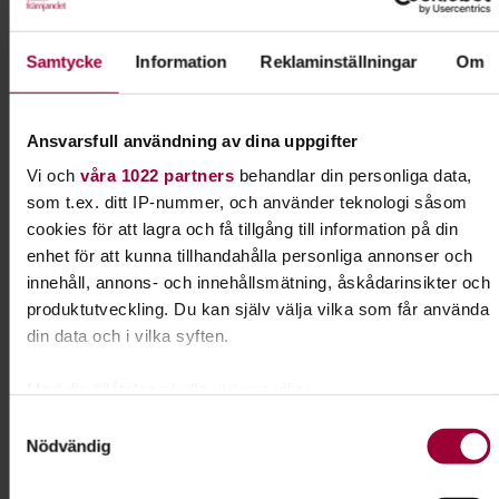
Samtycke
Information
Reklaminställningar
Om
Ansvarsfull användning av dina uppgifter
Vi och
våra 1022 partners
behandlar din personliga data,
Den vilda maten - tillvaratagande av klövvilt
som t.ex. ditt IP-nummer, och använder teknologi såsom
cookies för att lagra och få tillgång till information på din
enhet för att kunna tillhandahålla personliga annonser och
innehåll, annons- och innehållsmätning, åskådarinsikter och
produktutveckling. Du kan själv välja vilka som får använda
din data och i vilka syften.
Med din tillåtelse skulle vi även vilja:
Samla in information om din geografiska plats som
Samtyckesval
Nödvändig
kan ha en noggrannhet på upp till flera meter
Jag är jägare
Identifiera din enhet genom att aktivt skanna den för