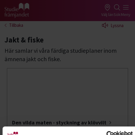
Gå till studiefrämjandets startsida
Välj län
Sök
Meny
Tillbaka
Lyssna
Jakt & fiske
Här samlar vi våra färdiga studieplaner inom
ämnena jakt och fiske.
Den vilda maten - styckning av klövvilt