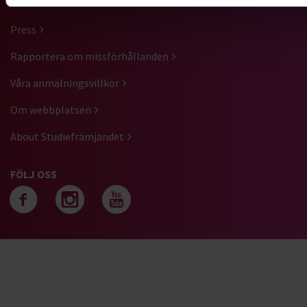
Kontakta oss
Press
Rapportera om missförhållanden
Våra anmälningsvillkor
Om webbplatsen
About Studiefrämjandet
FÖLJ OSS
Följ oss på facebook
Följ oss på instagra
Följ oss på yout