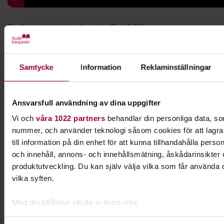
Studiematerialet är skrivet av Patrik Nilsson,
verksamhetsutvecklare på Studiefrämjandet i Skåne-
Blekinge och baseras på författarens egna erfarenheter och
åsikter. Syftet är att ni som band tänker och resonerar kring
Samtycke
Information
Reklaminställningar
de frågeställningar och rubriker som dyker upp.
Studiematerialets innehåll
Ansvarsfull användning av dina uppgifter
Vad är ett elektroniskt presskit?
Vi och
våra 1022 partners
behandlar din personliga data, som
Bilder
nummer, och använder teknologi såsom cookies för att lagra o
till information på din enhet för att kunna tillhandahålla pers
Logga
och innehåll, annons- och innehållsmätning, åskådarinsikter
Presentationstexter
produktutveckling. Du kan själv välja vilka som får använda d
Länkar och sociala medier
vilka syften.
Teknisk rider och stageplot
Paketering
Med din tillåtelse skulle vi även vilja:
Samla in information om din geografiska plats som k