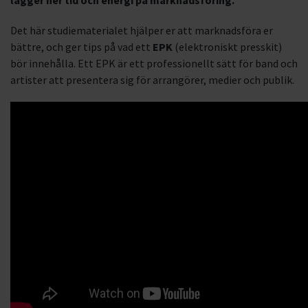
lägger ner tid och energi på marknadsföring.
Det här studiematerialet hjälper er att marknadsföra er
bättre, och ger tips på vad ett
EPK
(elektroniskt presskit)
bör innehålla. Ett EPK är ett professionellt sätt för band och
artister att presentera sig för arrangörer, medier och publik.