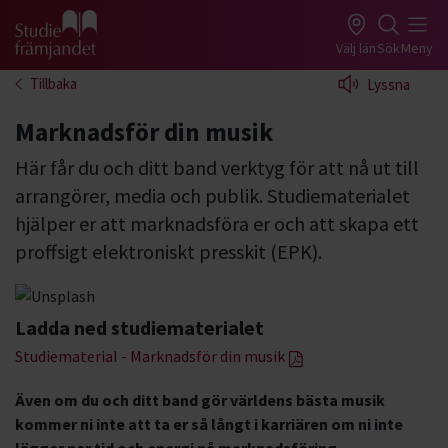
Gå till studiefrämjandets startsida
Välj län
Sök
Meny
Tillbaka
Lyssna
Marknadsför din musik
Här får du och ditt band verktyg för att nå ut till
arrangörer, media och publik. Studiematerialet
hjälper er att marknadsföra er och att skapa ett
proffsigt elektroniskt presskit (EPK).
Ladda ned studiematerialet
Studiematerial - Marknadsför din musik
Även om du och ditt band gör världens bästa musik
kommer ni inte att ta er så långt i karriären om ni inte