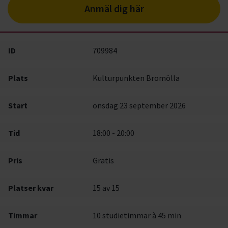
Anmäl dig här
ID
709984
Plats
Kulturpunkten Bromölla
Start
onsdag 23 september 2026
Tid
18:00 - 20:00
Pris
Gratis
Platser kvar
15
av 15
Timmar
10 studietimmar à 45 min