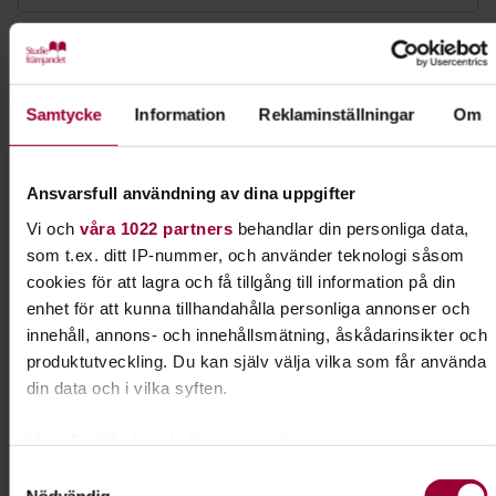
Dela:
Facebook
LinkedIn
E-mail
Samtycke
Information
Reklaminställningar
Om
Konsumtion
Ansvarsfull användning av dina uppgifter
Lär dig mer om frågor som rör konsumtion. Våra
köpval påverkar både oss människor, naturen och
Vi och
våra 1022 partners
behandlar din personliga data,
ibland hela ekosystem.
som t.ex. ditt IP-nummer, och använder teknologi såsom
cookies för att lagra och få tillgång till information på din
enhet för att kunna tillhandahålla personliga annonser och
Läs mer om ämnet
innehåll, annons- och innehållsmätning, åskådarinsikter och
produktutveckling. Du kan själv välja vilka som får använda
din data och i vilka syften.
Liknande kurser inom
Konsumtion
i
Med din tillåtelse skulle vi även vilja:
Skåne län
Samla in information om din geografiska plats som
Samtyckesval