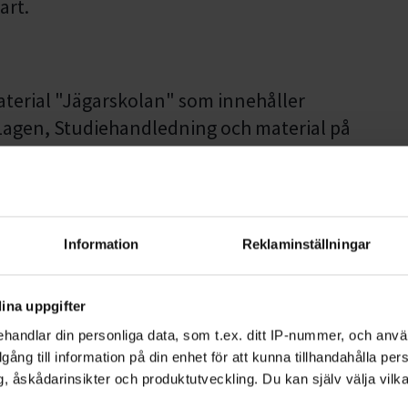
art.
terial "Jägarskolan" som innehåller
Lagen, Studiehandledning och material på
g till webbaserade e-jakt som innehåller
 bildspel. Inloggningen gäller i ett år men
Information
Reklaminställningar
ett fint erbjudande - medlemskap i
 priset första året. Du får då även
ina uppgifter
 på e-jakt med bland annat ytterligare ca
handlar din personliga data, som t.ex. ditt IP-nummer, och anv
a teoriprovet. Du registrerar ditt gratis
illgång till information på din enhet för att kunna tillhandahålla pe
k QR-kod som finns i din Jägarskolebox.
, åskådarinsikter och produktutveckling. Du kan själv välja vilk