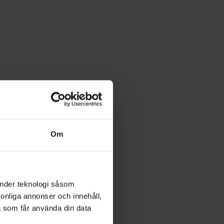
Om
änder teknologi såsom
rsonliga annonser och innehåll,
a som får använda din data