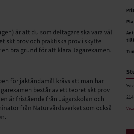
Pri
Pla
gen) är att du som deltagare ska vara väl
Ant
etiskt prov och praktiska prov i skytte
till
er en bra grund för att klara Jägarexamen.
Ti
St
pen för jaktändamål krävs att man har
Yst
ägarexamen består av ett teoretiskt prov
214
men är fristående från Jägarskolan och
inator från Naturvårdsverket som också
Vis
en.