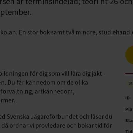
sen är terminsindelad; teori ht-26 och 
september.
dningen för dig som vill lära dig jakt -
en. Du får kännedom om de olika
St
ltförvaltning, artkännedom,
ID
ormer.
Pla
ed Svenska Jägareförbundet och läser du
Sta
då ordnar vi provledare och bokar tid för
Tid