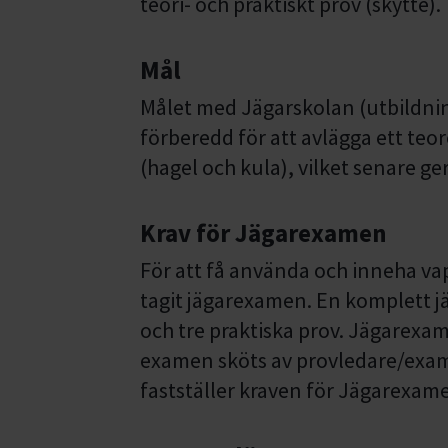
teori- och praktiskt prov (skytte).
Mål
Målet med Jägarskolan (utbildnin
förberedd för att avlägga ett teor
(hagel och kula), vilket senare g
Krav för Jägarexamen
För att få använda och inneha va
tagit jägarexamen. En komplett j
och tre praktiska prov. Jägarexa
examen sköts av provledare/exam
fastställer kraven för Jägarexam