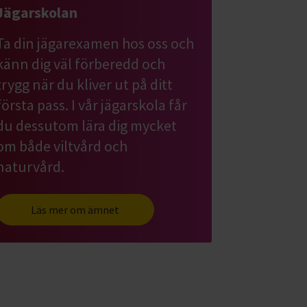
Jägarskolan
Ta din jägarexamen hos oss och
känn dig väl förberedd och
trygg när du kliver ut på ditt
första pass. I vår jägarskola får
du dessutom lära dig mycket
om både viltvård och
naturvård.
Läs mer om ämnet