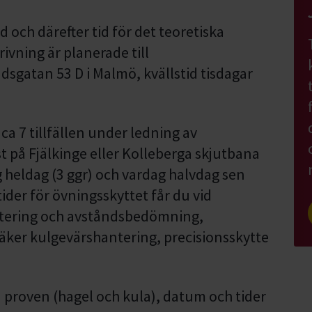
d och därefter tid för det teoretiska
ivning är planerade till
dsgatan 53 D i Malmö, kvällstid tisdagar
ca 7 tillfällen under ledning av
st på Fjälkinge eller Kolleberga skjutbana
g heldag (3 ggr) och vardag halvdag sen
tider för övningsskyttet får du vid
antering och avståndsbedömning,
äker kulgevärshantering, precisionsskytte
ka proven (hagel och kula), datum och tider