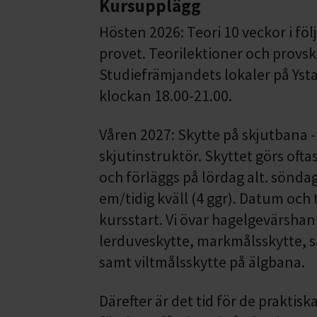
Kursupplägg
Hösten 2026: Teori 10 veckor i följ
provet. Teorilektioner och provskr
Studiefrämjandets lokaler på Ysta
klockan 18.00-21.00.
Våren 2027: Skytte på skjutbana - 
skjutinstruktör. Skyttet görs ofta
och förläggs på lördag alt. sönda
em/tidig kväll (4 ggr). Datum och 
kursstart. Vi övar hagelgevärsh
lerduveskytte, markmålsskytte, s
samt viltmålsskytte på älgbana.
Därefter är det tid för de praktis