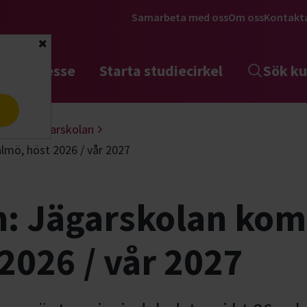
Samarbeta med oss
Om oss
Kontakt
Stäng
tta intresse
Starta studiecirkel
Sök ku
a
akt
Jägarskolan
mö, höst 2026 / vår 2027
 Jägarskolan komp
2026 / vår 2027