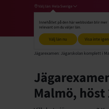
Välj län:
Hela Sverige
Innehållet på den här webbsidan blir mer
Hi
Gå till studiefrämjandets startsid
relevant om du väljer län.
Välj län nu
Visa inte igen
Start
Hitta intresse
Jakt & fiske
J
Jägarexamen: Jägarskolan komplett i Mal
Jägarexamen:
Malmö, höst 