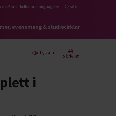
a oss
För cirkelledare
Language
Sök
rser, evenemang & studiecirklar
Lyssna
Skriv ut
lett i