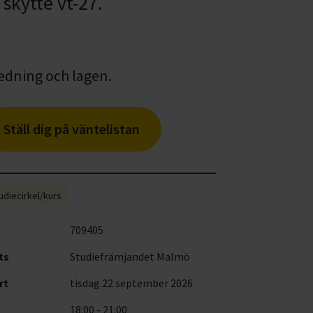
skytte vt-27.
Ställ dig på väntelistan
udiecirkel/kurs
709405
ts
Studiefrämjandet Malmö
rt
tisdag 22 september 2026
18:00 - 21:00