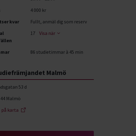
s
4 000 kr
tser kvar
Fullt, anmäl dig som reserv
al
17
Visa när
fällen
mmar
86 studietimmar à 45 min
udiefrämjandet Malmö
adsgatan 53 d
 44 Malmö
a på karta