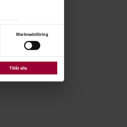
lera meter
ryck)
Marknadsföring
ljsektionen
. Du kan ändra
ats. Vissa kakor är
Tillåt alla