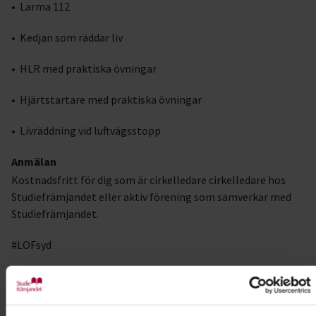
• Larma 112
• Kedjan som räddar liv
• HLR med praktiska övningar
• Hjärtstartare med praktiska övningar
• Livräddning vid luftvägsstopp
Anmälan
Kostnadsfritt för dig som är cirkelledare cirkelledare hos
Studiefrämjandet eller aktiv förening som samverkar med
Studiefrämjandet.
#LOFsyd
Kursledare
Märta Bergkvist