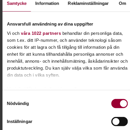
Samtycke
Information
Reklaminställningar
Om
Kontakt
Ansvarsfull användning av dina uppgifter
Patrik Nilsson
Vi och
våra 1022 partners
behandlar din personliga data,
Utbildningsansvarig
som t.ex. ditt IP-nummer, och använder teknologi såsom
stab/Folkbildningsutvecklare
cookies för att lagra och få tillgång till information på din
Musik-Kultur
enhet för att kunna tillhandahålla personliga annonser och
Skicka e-post
innehåll, annons- och innehållsmätning, åskådarinsikter och
070-557 87 55
produktutveckling. Du kan själv välja vilka som får använda
din data och i vilka syften.
Dela:
Facebook
LinkedIn
E-mail
Med din tillåtelse skulle vi även vilja:
Samla in information om din geografiska plats som
Samtyckesval
Hälsa för kropp & själ
Nödvändig
kan ha en noggrannhet på upp till flera meter
Identifiera din enhet genom att aktivt skanna den för
specifika kännetecken (fingeravtryck)
Stärk dig själv för att må ännu bättre. Lär dig mer
Inställningar
om kroppen och psyket, och även om hur du
Ta reda på mer om hur dina personliga uppgifter behandlas