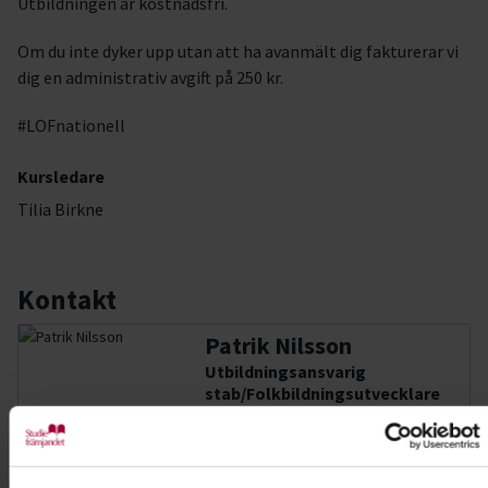
Utbildningen är kostnadsfri.
Om du inte dyker upp utan att ha avanmält dig fakturerar vi
dig en administrativ avgift på 250 kr.
#LOFnationell
Kursledare
Tilia Birkne
Kontakt
Patrik Nilsson
Utbildningsansvarig
stab/Folkbildningsutvecklare
Musik-Kultur
Skicka e-post
070-557 87 55