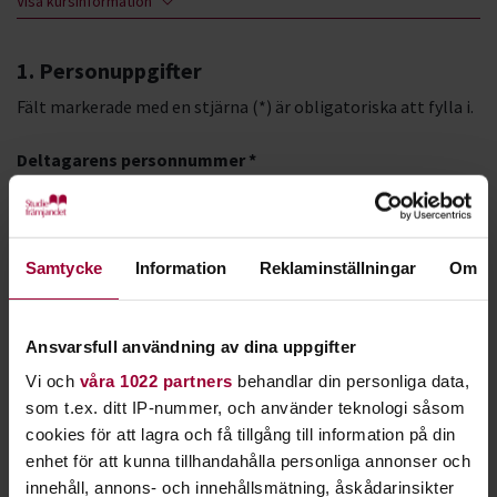
Visa kursinformation
1. Personuppgifter
Fält markerade med en stjärna (*) är obligatoriska att fylla i.
Deltagarens personnummer *
Format: ÅÅÅÅMMDD-XXXX
Samtycke
Information
Reklaminställningar
Om
LMA-nummer
Ansvarsfull användning av dina uppgifter
Förnamn *
Vi och
våra 1022 partners
behandlar din personliga data,
som t.ex. ditt IP-nummer, och använder teknologi såsom
cookies för att lagra och få tillgång till information på din
Efternamn *
enhet för att kunna tillhandahålla personliga annonser och
innehåll, annons- och innehållsmätning, åskådarinsikter