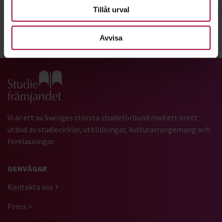
Tillåt urval
3. Frågor
Avvisa
Gå till studiefrämjandets startsida
Vi är ett av Sveriges största studieförbund med ett brett
utbud av studiecirklar, utbildningar, kulturarrangemang och
föreläsningar.
GENVÄGAR
Kontakta oss
Press