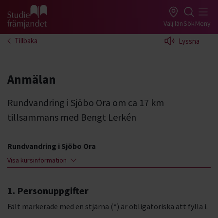
Gå till studiefrämjandets startsida
Välj län
Sök
Meny
Tillbaka
Lyssna
Anmälan
Rundvandring i Sjöbo Ora om ca 17 km
tillsammans med Bengt Lerkén
Rundvandring i Sjöbo Ora
Visa kursinformation
1. Personuppgifter
Fält markerade med en stjärna (*) är obligatoriska att fylla i.