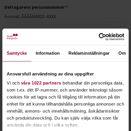
Deltagarens personnummer *
Format: ÅÅÅÅMMDD-XXXX
LMA-nummer
Samtycke
Information
Reklaminställningar
Om
Förnamn *
Ansvarsfull användning av dina uppgifter
Efternamn *
Vi och
våra 1022 partners
behandlar din personliga data,
som t.ex. ditt IP-nummer, och använder teknologi såsom
cookies för att lagra och få tillgång till information på din
enhet för att kunna tillhandahålla personliga annonser och
E-postadress *
innehåll, annons- och innehållsmätning, åskådarinsikter
och produktutveckling. Du kan själv välja vilka som får
använda din data och i vilka syften.