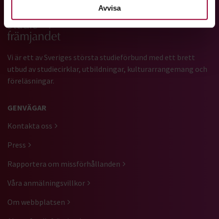
Avvisa
Gå till studiefrämjandets startsida
Vi är ett av Sveriges största studieförbund med ett brett
utbud av studiecirklar, utbildningar, kulturarrangemang och
föreläsningar.
GENVÄGAR
Kontakta oss
Press
Rapportera om missförhållanden
Våra anmälningsvillkor
Om webbplatsen