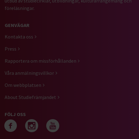
utbud av studiecirklar, utbildningar, kulturarrangemang och
föreläsningar.
GENVÄGAR
Kontakta oss
Press
Rapportera om missförhållanden
Våra anmälningsvillkor
Om webbplatsen
About Studiefrämjandet
FÖLJ OSS
Följ oss på facebook
Följ oss på instagra
Följ oss på yout