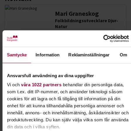
Mari Graneskog
Folkbildningsutvecklare Djur-
Natur
Skicka e-post
073-942 36 46
Visa mer
Samtycke
Information
Reklaminställningar
Om
Dela:
Facebook
LinkedIn
E-mail
Ansvarsfull användning av dina uppgifter
Konsumtion
Vi och
våra 1022 partners
behandlar din personliga data,
som t.ex. ditt IP-nummer, och använder teknologi såsom
cookies för att lagra och få tillgång till information på din
Lär dig mer om frågor som rör konsumtion. Våra
enhet för att kunna tillhandahålla personliga annonser och
köpval påverkar både oss människor, naturen och
innehåll, annons- och innehållsmätning, åskådarinsikter och
ibland hela ekosystem.
produktutveckling. Du kan själv välja vilka som får använda
din data och i vilka syften.