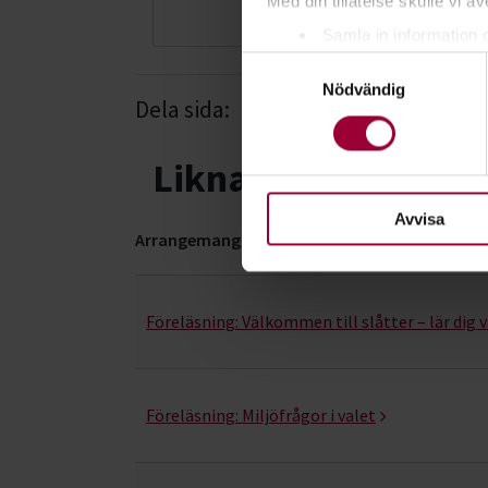
Med din tillåtelse skulle vi äve
073-942 36 46
Samla in information 
Samtyckesval
Identifiera din enhet 
Nödvändig
Ta reda på mer om hur dina pe
Dela sida:
Facebook
Linked
eller dra tillbaka ditt samtyc
Liknande kurser i
För att du ska få en så bra 
nödvändiga för att webbplats
Avvisa
Arrangemang
Naturvård- kurser, studiecirklar & evenemang (1
Föreläsning:
Välkommen till slåtter – lär dig 
Föreläsning:
Miljöfrågor i valet