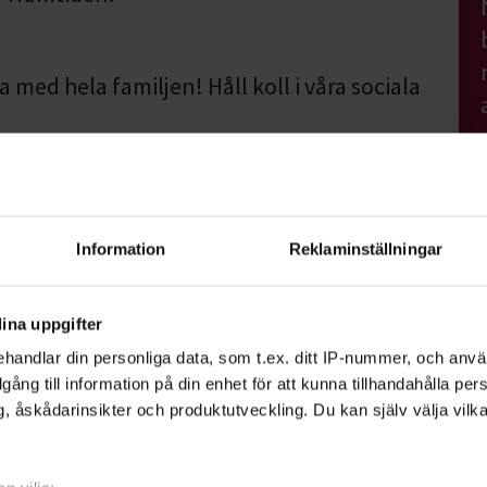
a med hela familjen! Håll koll i våra sociala
ing
Information
Reklaminställningar
ina uppgifter
handlar din personliga data, som t.ex. ditt IP-nummer, och anv
illgång till information på din enhet för att kunna tillhandahålla pe
skog
, åskådarinsikter och produktutveckling. Du kan själv välja vilk
tvecklare Djur-Natur