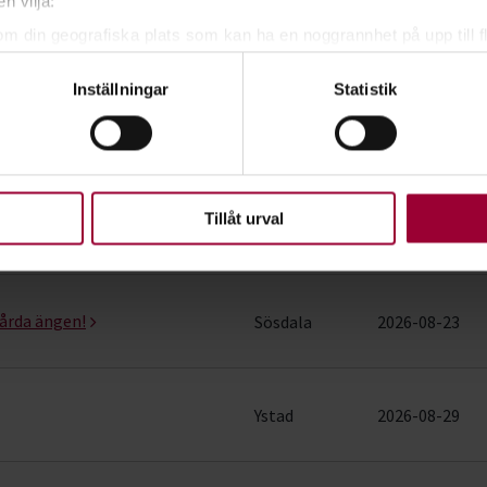
n vilja:
Visa mer
om din geografiska plats som kan ha en noggrannhet på upp till f
genom att aktivt skanna den för specifika kännetecken (fingeravt
Inställningar
Statistik
rsonliga uppgifter behandlas och ställ in dina preferenser i
deta
In
E-mail
ke när som helst från cookie-förklaringen.
nom
Naturvård
i Skåne län
upplevelse som möjligt använder vi kakor (cookies) på vår webbpl
en ska fungera. Andra är valbara.
Tillåt urval
Plats
Startar
3 rader)
vårda ängen!
Sösdala
2026-08-23
Ystad
2026-08-29