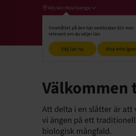
Välj län:
Hela Sverige
Innehållet på den här webbsidan blir mer
Hi
Gå till studiefrämjandets startsid
relevant om du väljer län.
Välj län nu
Visa inte igen
Start
Hitta intresse
Djur & natur
N
Välkommen til
Att delta i en slåtter är a
vi ängen på ett traditione
biologisk mångfald.