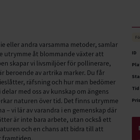
Fö
 lie eller andra varsamma metoder, samlar
t ge utrymme åt blommande växter att
ID
n skapar vi livsmiljöer för pollinerare,
Pla
r beroende av artrika marker. Du får
Sta
ieslåtter, räfsning och hur man bedömer
Tid
Vi delar med oss av kunskap om ängens
erkar naturen över tid. Det finns utrymme
Pri
a – vi lär av varandra i en gemenskap där
ter är inte bara arbete, utan också ett
naturen och en chans att bidra till att
r framtiden.