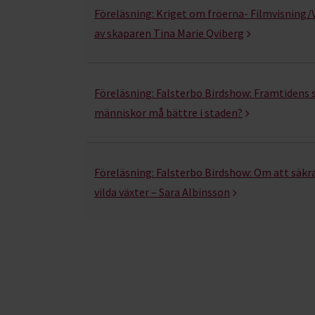
Föreläsning:
Kriget om fröerna- Filmvisning/V
av skaparen Tina Marie Qviberg
Föreläsning:
Falsterbo Birdshow: Framtidens st
människor må bättre i staden?
Föreläsning:
Falsterbo Birdshow: Om att säkra
vilda växter – Sara Albinsson