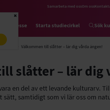
Samarbeta med oss
Om oss
Kontakt
Stäng
tta intresse
Starta studiecirkel
Sök ku
a
aturvård
Välkommen till slåtter – lär dig vårda ängen!
l slåtter – lär dig
tt vara en del av ett levande kulturarv. 
llt sätt, samtidigt som vi lär oss om n