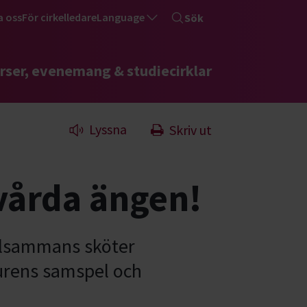
a oss
För cirkelledare
Language
Sök
rser, evenemang & studiecirklar
Lyssna
Skriv ut
 vårda ängen!
Tillsammans sköter
aturens samspel och