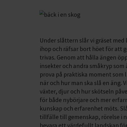
Under slåttern slår vi gräset med
ihop och räfsar bort höet för at
trivas. Genom att hålla ängen öppe
insekter och andra småkryp som ä
prova på praktiska moment som l
när och hur man ska slå en äng. 
växter, djur och hur skötseln påv
för både nybörjare och mer erfarn
kunskap och erfarenhet möts. Slåt
tillfälle till gemenskap, rörelse i 
bevara ett värdefullt landskap fö