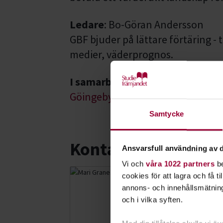
Ledare
: Bo-Göran Andersson
GBF bjuder på lättare förtäring - t
medier, väderprognos.
I samarbete med
Göingebygdens Biologiska Fören
Samtycke
Kontakt
Ansvarsfull användning av d
Vi och
våra 1022 partners
be
cookies för att lagra och få t
Mari Grane
annons- och innehållsmätning
Folkbildningsu
och i vilka syften.
Skicka e-post