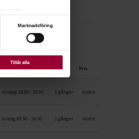
lera meter
ryck)
Marknadsföring
ljsektionen
. Du kan ändra
ats. Vissa kakor är
Tillåt alla
Dag/tid
Antal
Pris
söndag 18:00 - 20:00
1 gånger
Gratis
lördag 09:30 - 10:30
1 gånger
Gratis