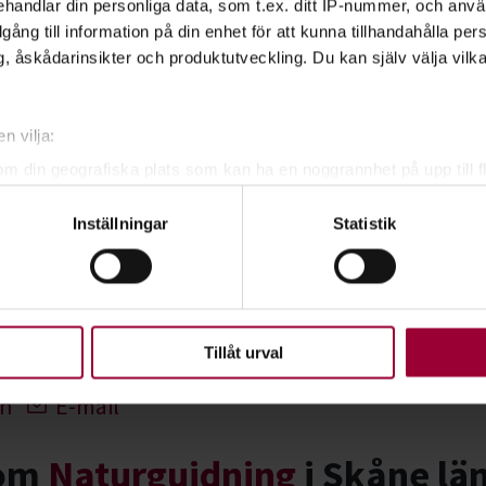
handlar din personliga data, som t.ex. ditt IP-nummer, och anv
ning
illgång till information på din enhet för att kunna tillhandahålla pe
, åskådarinsikter och produktutveckling. Du kan själv välja vilk
n vilja:
om din geografiska plats som kan ha en noggrannhet på upp till f
genom att aktivt skanna den för specifika kännetecken (fingeravt
vist
Inställningar
Statistik
rsonliga uppgifter behandlas och ställ in dina preferenser i
deta
ke när som helst från cookie-förklaringen.
upplevelse som möjligt använder vi kakor (cookies) på vår webbpl
en ska fungera. Andra är valbara.
Tillåt urval
In
E-mail
nom
Naturguidning
i Skåne lä