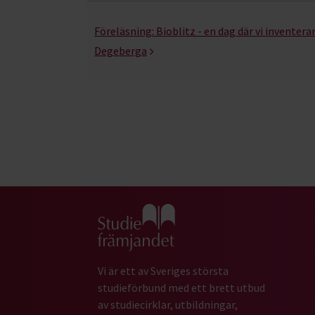
Föreläsning:
Bioblitz - en dag där vi inventer
Degeberga
Gå till studiefrämjandets startsida
Vi är ett av Sveriges största
studieförbund med ett brett utbud
av studiecirklar, utbildningar,