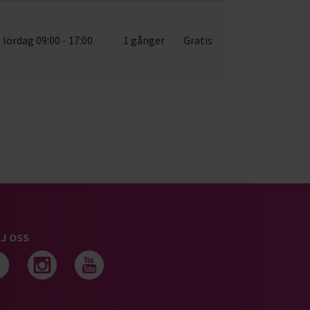
lördag 09:00 - 17:00
1 gånger
Gratis
J OSS
Följ oss på facebook
Följ oss på instagram
Följ oss på youtub