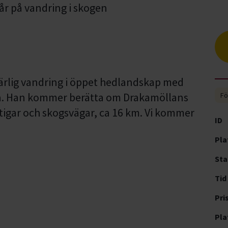
ärlig vandring i öppet hedlandskap med
a. Han kommer berätta om Drakamöllans
Fö
 stigar och skogsvägar, ca 16 km. Vi kommer
ID
Pla
Sta
Tid
Pri
Pla