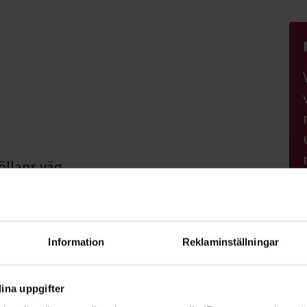
öllans väg
edlemmar betalar 50 kronor. Anmäl till
Information
Reklaminställningar
ina uppgifter