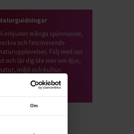
Naturguidningar
Vi erbjuder många spännande,
vackra och fascinerande
naturupplevelser. Följ med oss
ut och lär dig lite mer om djur,
natur, miljö och kultur.
Läs mer om ämnet
Om