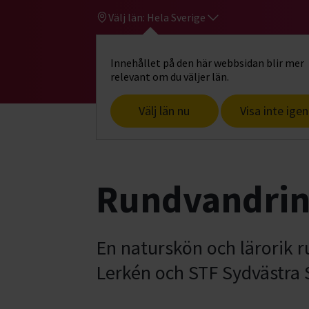
Välj län:
Hela Sverige
Innehållet på den här webbsidan blir mer
Hi
Gå till studiefrämjandets startsid
relevant om du väljer län.
Välj län nu
Visa inte igen
Start
Hitta intresse
Djur & natur
N
Rundvandring
En naturskön och lärorik 
Lerkén och STF Sydvästra