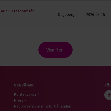
ar allt -Segesholmsån,
Degeberga
2026-08-15
Visa fler
GENVÄGAR
FÖL
Kontakta oss
Press
Rapportera om missförhållanden