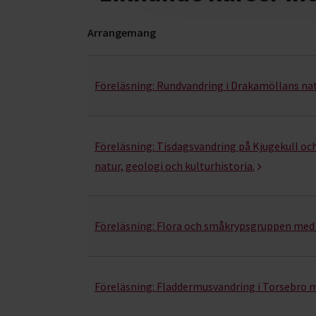
Arrangemang
Naturguidning- kurser, studiecirklar & evenema
Föreläsning:
Rundvandring i Drakamöllans na
Föreläsning:
Tisdagsvandring på Kjugekull oc
natur, geologi och kulturhistoria.
Föreläsning:
Flora och småkrypsgruppen med 
Föreläsning:
Fladdermusvandring i Torsebro 