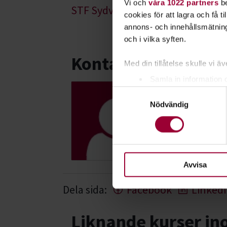
Vi och
våra 1022 partners
be
STF Sydvästra Skånes lokalavdel
cookies för att lagra och få t
annons- och innehållsmätning
och i vilka syften.
Kontakt
Med din tillåtelse skulle vi äve
Samla in information 
Samtyckesval
Identifiera din enhet 
Åsa Holmq
Nödvändig
Ta reda på mer om hur dina pe
Projektledare
eller dra tillbaka ditt samtyc
Skicka e-post
För att du ska få en så bra 
nödvändiga för att webbplats
Avvisa
Dela sida:
Facebook
Linked
Liknande kurser i