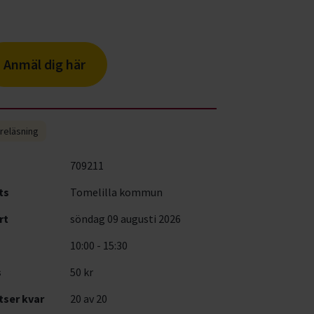
Anmäl dig här
reläsning
709211
ts
Tomelilla kommun
rt
söndag 09 augusti 2026
10:00 - 15:30
s
50 kr
tser kvar
20
av 20