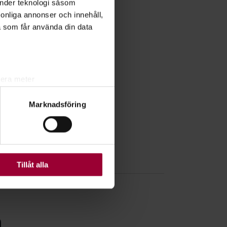
änder teknologi såsom
rsonliga annonser och innehåll,
a som får använda din data
lera meter
ryck)
Marknadsföring
ljsektionen
. Du kan ändra
ats. Vissa kakor är
Tillåt alla
n