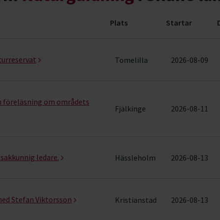
Plats
Startar
ng (41 rader)
turreservat
Tomelilla
2026-08-09
h föreläsning om områdets
Fjälkinge
2026-08-11
sakkunnig ledare.
Hässleholm
2026-08-13
med Stefan Viktorsson
Kristianstad
2026-08-13