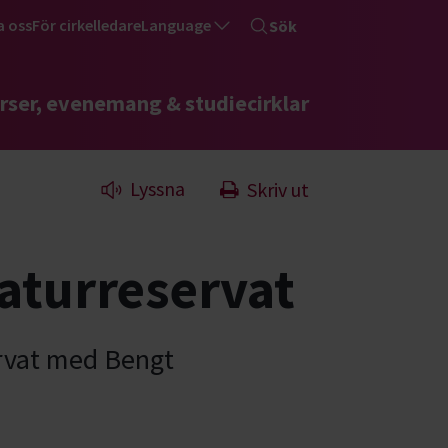
a oss
För cirkelledare
Language
Sök
rser, evenemang & studiecirklar
Lyssna
Skriv ut
aturreservat
ervat med Bengt