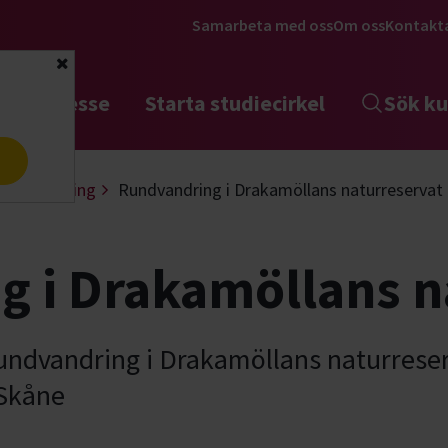
Samarbeta med oss
Om oss
Kontakt
Stäng
tta intresse
Starta studiecirkel
Sök ku
a
aturguidning
Rundvandring i Drakamöllans naturreservat
 i Drakamöllans n
rundvandring i Drakamöllans naturres
 Skåne