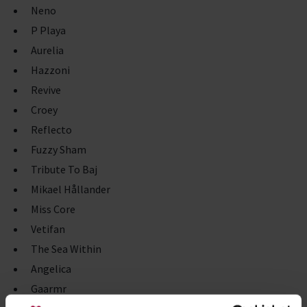
Neno
P Playa
Aurelia
Hazzoni
Revive
Croey
Reflecto
Fuzzy Sham
Tribute To Baj
Mikael Hållander
Miss Core
Vetifan
The Sea Within
Angelica
Gaarmr