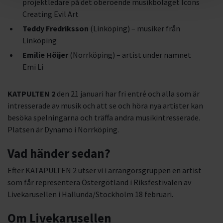
projektledare på det oberoende musikbolaget Icons
Creating Evil Art
Teddy Fredriksson
(Linköping) – musiker från
Linköping
Emilie Höijer
(Norrköping) – artist under namnet
Emi Li
KATPULTEN 2
den 21 januari har fri entré och alla som är
intresserade av musik och att se och höra nya artister kan
besöka spelningarna och träffa andra musikintresserade.
Platsen är Dynamo i Norrköping.
Vad händer sedan?
Efter KATAPULTEN 2 utser vi i arrangörsgruppen en artist
som får representera Östergötland i Riksfestivalen av
Livekarusellen i Hallunda/Stockholm 18 februari.
Om Livekarusellen