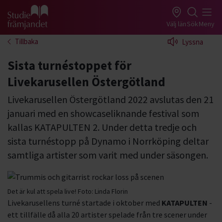
Gå till studiefrämjandets startsida
Välj län
Sök
Meny
Tillbaka
Lyssna
Sista turnéstoppet för
Livekarusellen Östergötland
Livekarusellen Östergötland 2022 avslutas den 21
januari med en showcaseliknande festival som
kallas KATAPULTEN 2. Under detta tredje och
sista turnéstopp på Dynamo i Norrköping deltar
samtliga artister som varit med under säsongen.
Det är kul att spela live!
Foto:
Linda Florin
Livekarusellens turné startade i oktober med
KATAPULTEN
-
ett tillfälle då alla 20 artister spelade från tre scener under