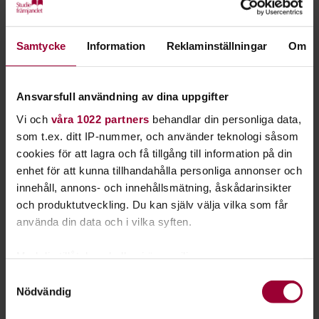
Father of Two
Isabell Kongshaug
Samtycke
Information
Reklaminställningar
Om
Artister som fått genomslag
Det finns minst två framgångshistorier under årets
Ansvarsfull användning av dina uppgifter
Livekarusellen. Det ena är rapartisten
Neno
från Norrköping
Vi och
våra 1022 partners
behandlar din personliga data,
som fått ett stort genomslag och visningar på YouTube,
som t.ex. ditt IP-nummer, och använder teknologi såsom
samt dragit en stor publik till sina spelningar med sin
cookies för att lagra och få tillgång till information på din
medryckande, berörande och svängiga hiphop.
enhet för att kunna tillhandahålla personliga annonser och
Den andra är gruppen
Revive
från Mjölby som i hård
innehåll, annons- och innehållsmätning, åskådarinsikter
konkurrens blivit utvalda att spela på festivalen
Future
och produktutveckling. Du kan själv välja vilka som får
Echoes
i februari.
använda din data och i vilka syften.
– Jag har ju haft förmånen att arbeta med detta koncept och
Med din tillåtelse skulle vi även vilja:
inom folkbildning och musikverksamhet under många år. Jag
Samla in information om din geografiska plats
Samtyckesval
har fått se många, framförallt unga, växa som människor
Nödvändig
som kan ha en noggrannhet på upp till flera meter
genom musiken och genom att delta i exempelvis
Identifiera din enhet genom att aktivt skanna den