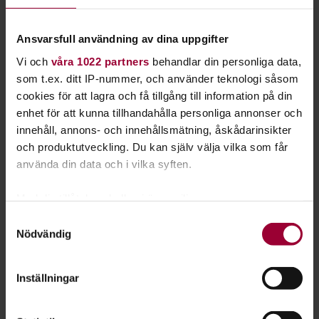
också inspirerade av estetiska lärprocesser där eleven ges
möjligheter att gestalta kunskap kreativt och delta i processer
Ansvarsfull användning av dina uppgifter
med planering, genomförande och utvärdering av sådana
Vi och
våra 1022 partners
behandlar din personliga data,
projekt.
som t.ex. ditt IP-nummer, och använder teknologi såsom
Film & Musikgymnasiet har funnits sedan 2004. Både som
cookies för att lagra och få tillgång till information på din
huvudman och skola vill vi fortsätta att bidra med en
enhet för att kunna tillhandahålla personliga annonser och
samhällsnyttig och icke-vinstutdelande verksamhet präglad av
innehåll, annons- och innehållsmätning, åskådarinsikter
mångfald och utveckling.
och produktutveckling. Du kan själv välja vilka som får
använda din data och i vilka syften.
Stephan Backhaus
, verksamhetschef Studiefrämjandet
Östergötland
Med din tillåtelse skulle vi även vilja:
Charlotta Andersson
, rektor Film & Musikgymnasiet
Samla in information om din geografiska plats
Samtyckesval
Maria Fagerberg
, lärare Film & Musikgymnasiet
Nödvändig
som kan ha en noggrannhet på upp till flera meter
Identifiera din enhet genom att aktivt skanna den
Om Film & Musikgymnasiet
för specifika kännetecken (fingeravtryck)
Inställningar
Film & Musikgymnasiet är en liten skola som drivs helt utan
Ta reda på mer om hur dina personliga uppgifter
vinstintresse. Alla våra resurser läggs direkt på eleverna. Vi
behandlas och ställ in dina preferenser i
detaljsektionen
.