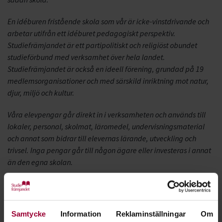
En idéburen fristående skola som vår är icke-vinstdrivande och
arbetar utifrån ett idéburet pedagogiskt perspektiv.
Studiefrämjandet är ett partipolitiskt och religiöst obundet
studieförbund med verksamhet över hela landet.
Studiefrämjandet är också en ideell förening, grundad på 19
medlemsorganisationer och med särskild inriktning mot natur,
djur, miljö och kultur.
Våra elevpengar går direkt in i verksamheten och används till
lokaler, personal, skolmat, läromedel, undervisningsmaterial
och annat som bidrar till elevernas lärande, utveckling och
trivsel. Inga pengar går till någon ägare eller investeras i annat
än den egna skolan.
Eftersom vi på Studiefrämjandet är ett studieförbund bygger
skolans pedagogik på folkbildningstankar om att skapa
demokratiska lärandeprocesser, lära aktivt och tillsammans,
Samtycke
Information
Reklaminställningar
Om
betona sammanhang, reflektion och djupare förståelse. Vi är