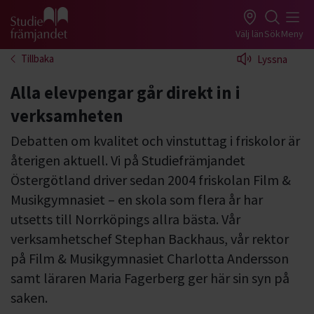
Gå till studiefrämjandets startsida
Välj län
Sök
Meny
Tillbaka
Lyssna
Alla elevpengar går direkt in i
verksamheten
Debatten om kvalitet och vinstuttag i friskolor är
återigen aktuell. Vi på Studiefrämjandet
Östergötland driver sedan 2004 friskolan Film &
Musikgymnasiet – en skola som flera år har
utsetts till Norrköpings allra bästa. Vår
verksamhetschef Stephan Backhaus, vår rektor
på Film & Musikgymnasiet Charlotta Andersson
samt läraren Maria Fagerberg ger här sin syn på
saken.