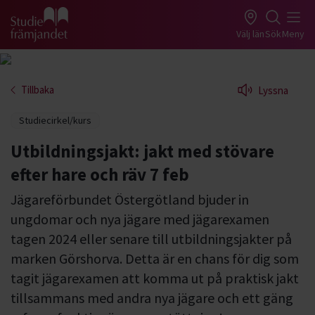
Gå till studiefrämjandets startsida
Välj län
Sök
Meny
Tillbaka
Lyssna
Studiecirkel/kurs
Utbildningsjakt: jakt med stövare
efter hare och räv 7 feb
Jägareförbundet Östergötland bjuder in
ungdomar och nya jägare med jägarexamen
tagen 2024 eller senare till utbildningsjakter på
marken Görshorva. Detta är en chans för dig som
tagit jägarexamen att komma ut på praktisk jakt
tillsammans med andra nya jägare och ett gäng