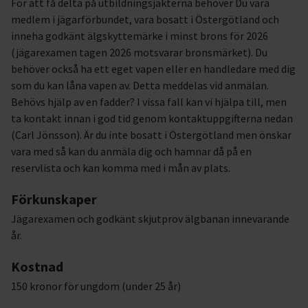
För att få delta på utbildningsjakterna behöver Du vara
medlem i jägarförbundet, vara bosatt i Östergötland och
inneha godkänt älgskyttemärke i minst brons för 2026
(jägarexamen tagen 2026 motsvarar bronsmärket). Du
behöver också ha ett eget vapen eller en handledare med dig
som du kan låna vapen av. Detta meddelas vid anmälan.
Behövs hjälp av en fadder? I vissa fall kan vi hjälpa till, men
ta kontakt innan i god tid genom kontaktuppgifterna nedan
(Carl Jönsson). Är du inte bosatt i Östergötland men önskar
vara med så kan du anmäla dig och hamnar då på en
reservlista och kan komma med i mån av plats.
Förkunskaper
Jägarexamen och godkänt skjutprov älgbanan innevarande
år.
Kostnad
150 kronor för ungdom (under 25 år)