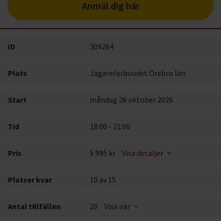
Anmäl dig här
ID
309264
Plats
Jägareförbundet Örebro län
Start
måndag 26 oktober 2026
Tid
18:00 - 21:00
Pris
5 995 kr
Visa detaljer
Platser kvar
10
av 15
Antal tillfällen
20
Visa när