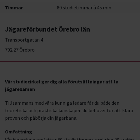
Timmar
80 studietimmar à 45 min
Jägareförbundet Örebro län
Transportgatan 4
702 27 Örebro
Vår studiecirkel ger dig alla förutsättningar att ta
jägarexamen
Tillsammans med våra kunniga ledare får du både den
teoretiska och praktiska kunskapen du behöver för att klara
proven och påbörja din jägarbana.
Omfattning
Vår jägarskola omfattar 80 studietimmar, omkring 20 träffar.