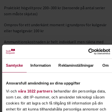
Praktiskt högviltprov: 200–300 kr (beroende på antal serier
som måste skjutas)
Omprov för ett underkänt moment i grundprov för kulgevär
eller hagelgevär: 100 kr
Ammunitionskostnaden är helt individuell men räkna med
som lägst ca 1500-2000 kr.
Kostnad för förbrukningsmaterial betalas i anslutning
till skyttet och provavgifter betalas direkt till
Samtycke
Information
Reklaminställningar
Om
provledare.
Angående startdatum/veckodag
Ansvarsfull användning av dina uppgifter
Vi reserverar oss för att startdatum och/eller veckodag kan
Vi och
våra 1022 partners
behandlar din personliga data,
komma att justeras.
som t.ex. ditt IP-nummer, och använder teknologi såsom
cookies för att lagra och få tillgång till information på din
Välkommen med din anmälan!
enhet för att kunna tillhandahålla personliga annonser och