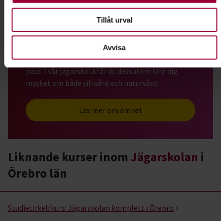
Jägarskolan
Tillåt urval
Ta din jägarexamen hos oss och känn dig väl
Avvisa
förberedd och trygg när du kliver ut på ditt första
pass. I vår jägarskola får du dessutom lära dig
mycket om både viltvård och naturvård.
Läs mer om ämnet
Liknande kurser inom
Jägarskolan
i
Örebro län
Jägarskolan- kurser, studiecirklar & evenemang (6 rader)
Studiecirkel/kurs:
Jägarskolan komplett i Örebro