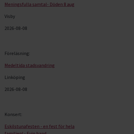
Meningsfulla samtal- Döden 8 aug
Visby
2026-08-08
Föreläsning
:
Medeltida stadsvandring
Linköping
2026-08-08
Konsert
:
Eskilstunafesten - en fest för hela
familjen! - Evin band