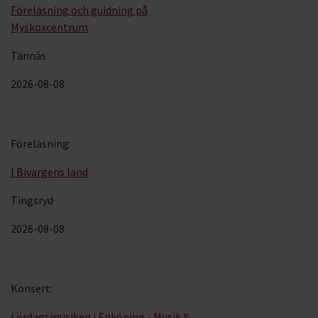
Föreläsning och guidning på
Myskoxcentrum
Tännäs
2026-08-08
Föreläsning
:
I Bivargens land
Tingsryd
2026-08-08
Konsert
:
Lördagsmusiken i Enköping - Musik &