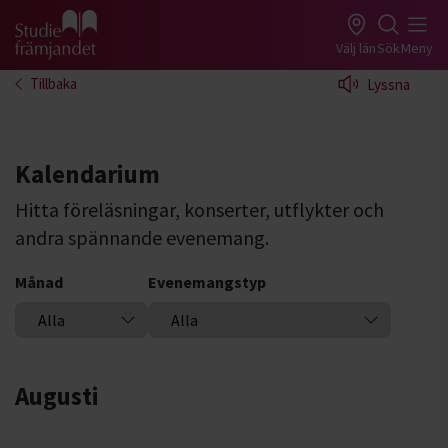
Gå till studiefrämjandets startsida
Välj län
Sök
Meny
Tillbaka
Lyssna
Kalendarium
Hitta föreläsningar, konserter, utflykter och
andra spännande evenemang.
Månad
Evenemangstyp
Augusti