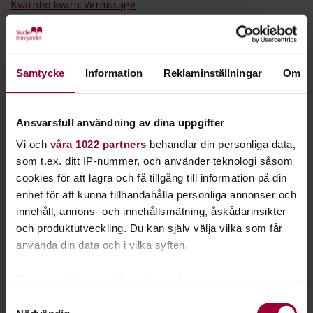
Kvarnbo kvarn: Vernissage
konstutställning Astrid Lakso 8/8
Uppsala
Samtycke
Information
Reklaminställningar
Om
2026-08-08
Ansvarsfull användning av dina uppgifter
Utflykt
:
Vi och
våra 1022 partners
behandlar din personliga data,
som t.ex. ditt IP-nummer, och använder teknologi såsom
Medlemsmöte vid Finnstugan
cookies för att lagra och få tillgång till information på din
Ljungby
enhet för att kunna tillhandahålla personliga annonser och
innehåll, annons- och innehållsmätning, åskådarinsikter
2026-08-08
och produktutveckling. Du kan själv välja vilka som får
använda din data och i vilka syften.
Workshop
:
Med din tillåtelse skulle vi även vilja:
Samla in information om din geografiska plats
Samtyckesval
Prova på graffiti i samband med