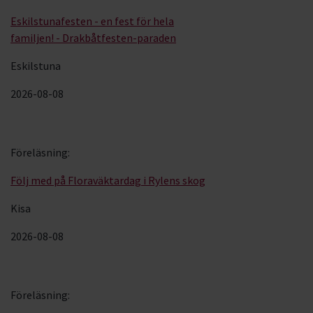
Eskilstunafesten - en fest för hela
familjen! - Drakbåtfesten-paraden
Eskilstuna
2026-08-08
Föreläsning
:
Följ med på Floraväktardag i Rylens skog
Kisa
2026-08-08
Föreläsning
: