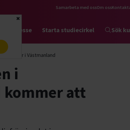
Samarbeta med oss
Om oss
Kontakt
Stäng
tta intresse
Starta studiecirkel
Sök ku
a
fortsätter i Västmanland
n i
 kommer att