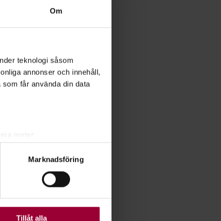
Om
änder teknologi såsom
rsonliga annonser och innehåll,
a som får använda din data
lera meter
ryck)
Marknadsföring
ljsektionen
. Du kan ändra
ats. Vissa kakor är
Tillåt alla