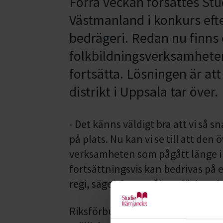
Förra veckan försattes Stu
Västmanland i konkurs eft
bedrägeri. Redan nu finns 
folkbildningsverksamhete
fortsätta. Lösningen är at
distrikt i Uppsala tar över.
- Det känns väldigt bra att vi så 
på plats. Nu kan vi se till att den
verksamheten som pågått länge 
fortsättningsvis kan bedrivas på e
regi, säger Gustav Öhrn, förbund
Riksförbundet har under de sena