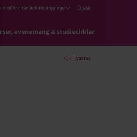
a oss
För cirkelledare
Language
Sök
rser, evenemang & studiecirklar
Lyssna