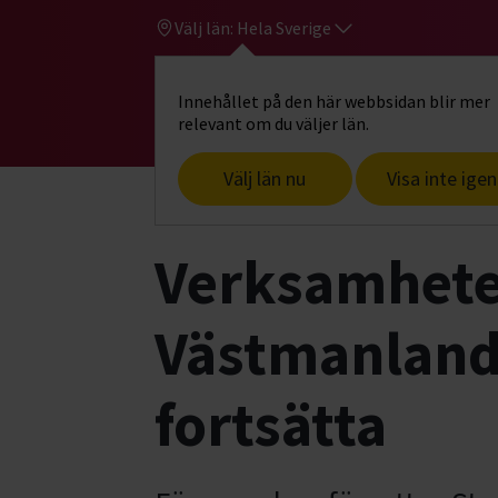
Välj län:
Hela Sverige
Innehållet på den här webbsidan blir mer
Hi
Gå till studiefrämjandets startsid
relevant om du väljer län.
Välj län nu
Visa inte igen
Start
Om oss
Aktuellt
Verksamhet 
Verksamhete
Västmanland
fortsätta