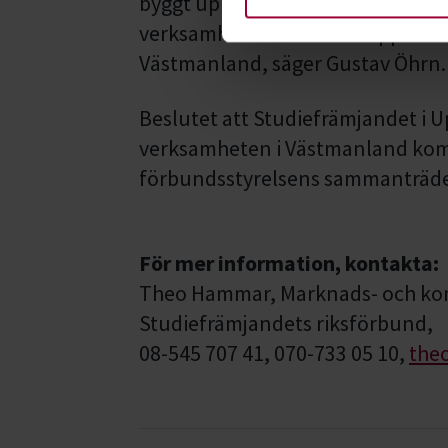
byggt upp en bas av många olika 
verksamhet. Det känns hoppfullt 
Västmanland, säger Gustav Öhrn.
Beslutet att Studiefrämjandet i Up
verksamheten i Västmanland komm
förbundsstyrelsens sammanträde 
För mer information, kontakta:
Theo Hammar, Marknads- och k
Studiefrämjandets riksförbund,
08-545 707 41, 070-733 05 10,
the