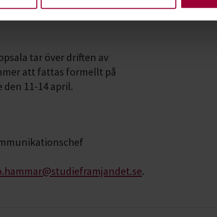
intäktskällor och en bred
för verksamheten i
psala tar över driften av
er att fattas formellt på
den 11-14 april.
ommunikationschef
o.hammar@studieframjandet.se
.