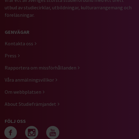
Vi är ett av Sveriges största studieförbund med ett brett
utbud av studiecirklar, utbildningar, kulturarrangemang och
föreläsningar.
GENVÄGAR
Kontakta oss
Press
Rapportera om missförhållanden
Våra anmälningsvillkor
Om webbplatsen
About Studiefrämjandet
FÖLJ OSS