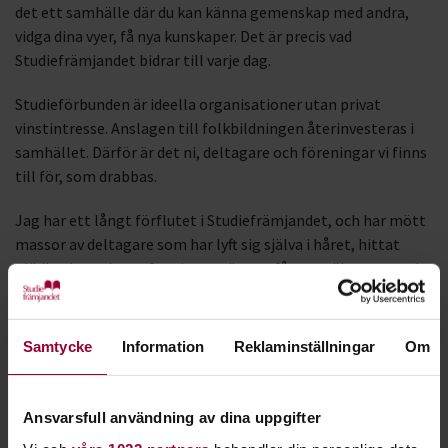
det ett samhälle där du kan känna gemenskap med andra,
vidga dina vyer, få nya kunskaper. Det är precis vad
Studiefrämjandet bidrar till varje dag.
Studieförbunden är ideella organisationer utan privat
vinstintresse. Anslagen till folkbildningen återinvesteras i
samhället. Därför är det ni, deltagare och föreningar vi finns
till för, som drabbas.
Jag har ett långt förflutet i Studiefrämjandet, och har mött
massor av deltagare som har lyft sig själva i håret, hittat
glädjen i att skapa, funnit nya vänner, fått en säkrare grund
att stå på. Alla dessa möten, där vi gjort skillnad, gör mig
övertygad om folkbildningens betydelse.
Samtycke
Information
Reklaminställningar
Om
Studiefrämjandet kommer, trots nedskärningarna, fortsätta
bedriva folkbildning i Uppsala och Västmanland. Men det är
klart att mindre pengar gör det svårare att nå ut där vi
Ansvarsfull användning av dina uppgifter
behövs mest – på mindre orter, bland unga och personer som