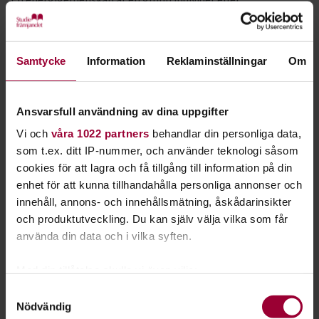
organisationer som samarbetar för att producera, dela och
använda energi på ett effektivt och hållbart sätt. Det kan
handla om allt från att installera solpaneler på taket till att
Samtycke
Information
Reklaminställningar
Om
dela elbilar eller investera i gemensamma vindkraftverk.
Fördelar med energi gemenskaper
Ansvarsfull användning av dina uppgifter
Kostnadsbesparingar: Genom att dela resurser och
Vi och
våra 1022 partners
behandlar din personliga data,
investera tillsammans kan medlemmarna i en
som t.ex. ditt IP-nummer, och använder teknologi såsom
energi gemenskap minska sina energikostnader.
cookies för att lagra och få tillgång till information på din
Miljöpåverkan: Genom att använda förnybara
enhet för att kunna tillhandahålla personliga annonser och
energikällor som sol och vind kan
innehåll, annons- och innehållsmätning, åskådarinsikter
energigemenskaper minska sitt koldioxidavtryck
och produktutveckling. Du kan själv välja vilka som får
och bidra till att bekämpa klimatförändringarna.
använda din data och i vilka syften.
Gemenskap och engagemang: Att vara en del av en
energi gemenskap stärker banden mellan
Med din tillåtelse skulle vi även vilja:
medlemmarna och ökar engagemanget för hållbara
Samla in information om din geografiska plats
Samtyckesval
lösningar.
Nödvändig
som kan ha en noggrannhet på upp till flera meter