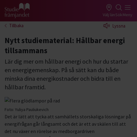
Gå till studiefrämjandets startsida
Välj län
Sök
Meny
Tillbaka
Lyssna
Nytt studiematerial: Hållbar energi
tillsammans
Lär dig mer om hållbar energi och hur du startar
en energigemenskap. På så sätt kan du både
minska dina energikostnader och bidra till en
hållbar framtid.
Foto:
Yuliya Pauliukevich
Det är lätt att tycka att samhällets storskaliga lösningar på
energifrågan går långsamt och det är ett av skälen till att
det nu växer en rörelse av medborgardriven