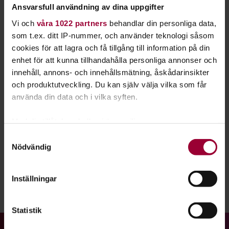
Ansvarsfull användning av dina uppgifter
som kan ligga bakom nedgången och vilka
naturvårdsinsatser som skulle kunna hjälpa talltitan
Vi och
våra 1022 partners
behandlar din personliga data,
tillbaka.
som t.ex. ditt IP-nummer, och använder teknologi såsom
cookies för att lagra och få tillgång till information på din
Du hittar en en länk till föreläsningenpå Fågeldialogens
enhet för att kunna tillhandahålla personliga annonser och
hemsida.
innehåll, annons- och innehållsmätning, åskådarinsikter
och produktutveckling. Du kan själv välja vilka som får
Fågeldialogen är en gratis, digital timme med utbyte och
använda din data och i vilka syften.
inspiration kring och om arbetet med fågelintresse,
fågelskydd, fågelforskning och ledarskap som vi har
Med din tillåtelse skulle vi även vilja:
tillsammans med BirdLife Sverige en gång i månaden.
Samla in information om din geografiska plats
Samtyckesval
Nödvändig
som kan ha en noggrannhet på upp till flera meter
Välkommen att lära dig mer om fåglar och biologisk
Identifiera din enhet genom att aktivt skanna den
mångfald!
för specifika kännetecken (fingeravtryck)
Inställningar
Ta reda på mer om hur dina personliga uppgifter
Dela:
Facebook
LinkedIn
E-mail
behandlas och ställ in dina preferenser i
detaljsektionen
.
Statistik
Du kan ändra eller dra tillbaka ditt samtycke när som
helst från cookie-förklaringen.