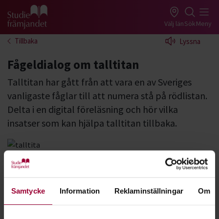
Gå till studiefrämjandets startsida
Välj län
Sök
Meny
Tillbaka
Lyssna
Fågeldialog om talltitan
Talltitan har gått från att vara en av Sveriges
vanligaste fåglar till att numera stå på rödlistan.
Delta i en digital föreläsning och hör vilka
insatser som kan hjälpa talltitan tillbaka.
Foto:
Unsplash
På 40 år har 75 % av populationen talltitor försvunnit i
Sverige och utvecklingen är lika dyster i våra grannländer.
Samtycke
Information
Reklaminställningar
Om
Den 13 november klockan 18.30 kan du höra Caroline Kling,
Stockholms Ornitologiska Förening (StOF) berätta om vad